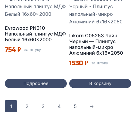
Evrowood PN010
Напольный плинтус МДФ
Likorn C05253 Лайн
Белый 16x60x2000
Черный — Плинтус
напольный-микро
754
₽
за штуку
Алюминий 6x16x2050
1530
₽
за штуку
Подробнее
В корзину
1
2
3
4
5
→