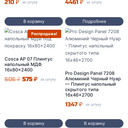
210
₽
4461
₽
за штуку
за штуку
В корзину
Подробнее
Распродажа!
Cosca AP 07 Плинтус
напольный МДФ
16x80x2400
Pro Design Panel 7208
Первоначальная
Текущая
605
₽
575
₽
Алюминий Черный Нуар
за штуку
— Плинтус напольный
цена
цена:
скрытого типа
16x46x2700
составляла
575 ₽.
1347
₽
за штуку
605 ₽.
В корзину
В корзину