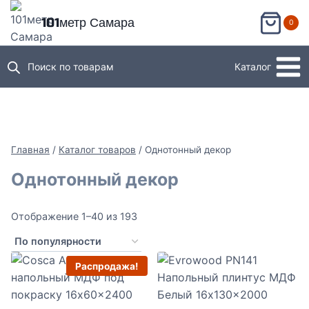
Перейти
101метр Самара
0
к
содержимому
Поиск по товарам
Каталог
Главная
/
Каталог товаров
/
Однотонный декор
Однотонный декор
Сортировка:
Отображение 1–40 из 193
по
популярности
Распродажа!