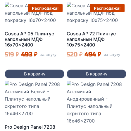
Распродажа!
Распродажа!
Cosca AP 05 Плинтус
Cosca AP 72 Плинтус
напольный МДФ
напольный МДФ
16x70x2400
10x75x2400
Первоначальная
Текущая
Первоначальная
Текущая
519
₽
493
₽
520
₽
494
₽
за штуку
за штуку
цена
цена:
цена
цена:
составляла
493 ₽.
составляла
494 ₽.
В корзину
В корзину
519 ₽.
520 ₽.
Pro Design Panel 7208