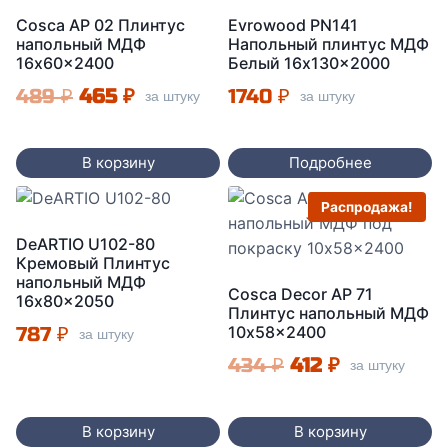
Cosca AP 02 Плинтус
Evrowood PN141
напольный МДФ
Напольный плинтус МДФ
16x60x2400
Белый 16x130x2000
Первоначальная
Текущая
489
₽
465
₽
1740
₽
за штуку
за штуку
цена
цена:
составляла
465 ₽.
В корзину
Подробнее
489 ₽.
Распродажа!
DeARTIO U102-80
Кремовый Плинтус
напольный МДФ
Cosca Decor AP 71
16x80x2050
Плинтус напольный МДФ
787
₽
10x58x2400
за штуку
Первоначальная
Текущая
434
₽
412
₽
за штуку
цена
цена:
составляла
412 ₽.
В корзину
В корзину