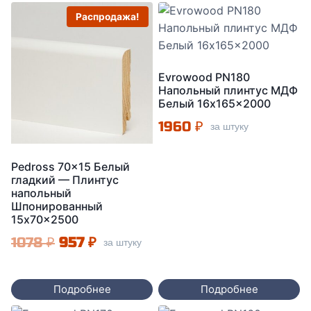
Распродажа!
Evrowood PN180
Напольный плинтус МДФ
Белый 16x165x2000
1960
₽
за штуку
Pedross 70×15 Белый
гладкий — Плинтус
напольный
Шпонированный
15x70x2500
Первоначальная
Текущая
1078
₽
957
₽
за штуку
цена
цена:
составляла
957 ₽.
Подробнее
Подробнее
1078 ₽.