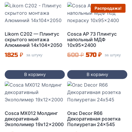
434 ₽.
Распродажа!
Likorn C202 — Плинтус
Cosca AP 73 Плинтус
скрытого монтажа
напольный МДФ
Алюминий 14x104x2050
10x95x2400
Первоначальная
Текущая
1825
₽
600
₽
570
₽
за штуку
за штуку
цена
цена:
составляла
570 ₽.
В корзину
В корзину
600 ₽.
Cosca MX012 Молдинг
Orac Decor R66
декоративный
Декоративная розетка
Экополимер 19x12x2000
Полиуретан 24×545