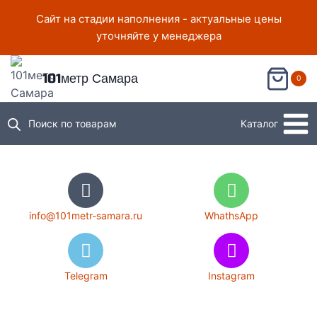
Сайт на стадии наполнения - актуальные цены
уточняйте у менеджера
101метр Самара
0
Поиск по товарам
Каталог
info@101metr-samara.ru
WhathsApp
Telegram
Instagram