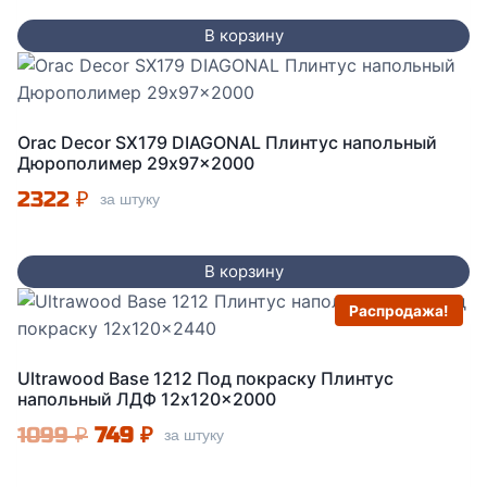
В корзину
Orac Decor SX179 DIAGONAL Плинтус напольный
Дюрополимер 29x97x2000
2322
₽
за штуку
В корзину
Распродажа!
Ultrawood Base 1212 Под покраску Плинтус
напольный ЛДФ 12x120x2000
Первоначальная
Текущая
1099
₽
749
₽
за штуку
цена
цена: