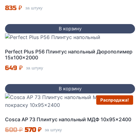
835
₽
за штуку
В корзину
Perfect Plus P56 Плинтус напольный Дюрополимер
15x100x2000
649
₽
за штуку
В корзину
Распродажа!
Cosca AP 73 Плинтус напольный МДФ 10x95x2400
Первоначальная
Текущая
600
₽
570
₽
за штуку
цена
цена: