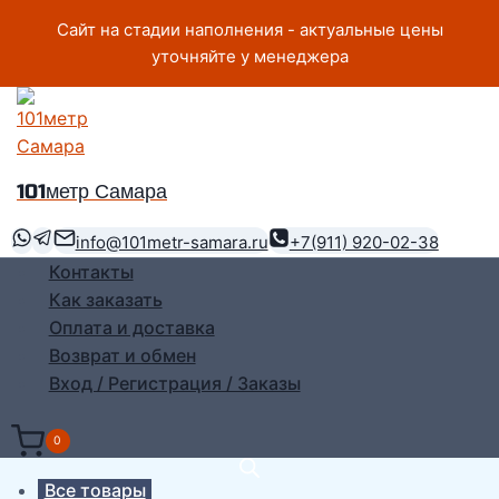
Перейти
Сайт на стадии наполнения - актуальные цены
к
уточняйте у менеджера
содержимому
101метр Самара
info@101metr-samara.ru
+7(911) 920-02-38
Контакты
Как заказать
Оплата и доставка
Возврат и обмен
Вход / Регистрация / Заказы
0
Все товары