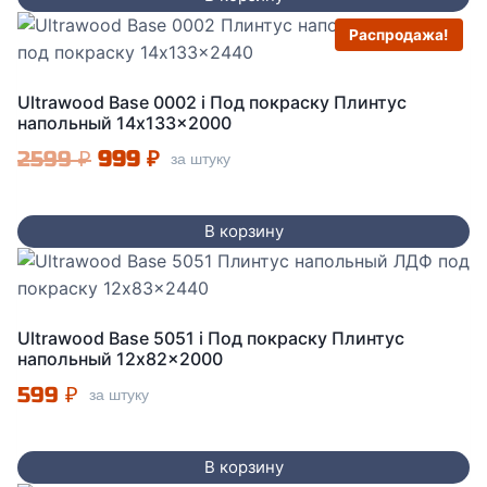
Распродажа!
Ultrawood Base 0002 i Под покраску Плинтус
напольный 14x133x2000
Первоначальная
Текущая
2599
₽
999
₽
за штуку
цена
цена:
составляла
999 ₽.
В корзину
2599 ₽.
Ultrawood Base 5051 i Под покраску Плинтус
напольный 12x82x2000
599
₽
за штуку
В корзину