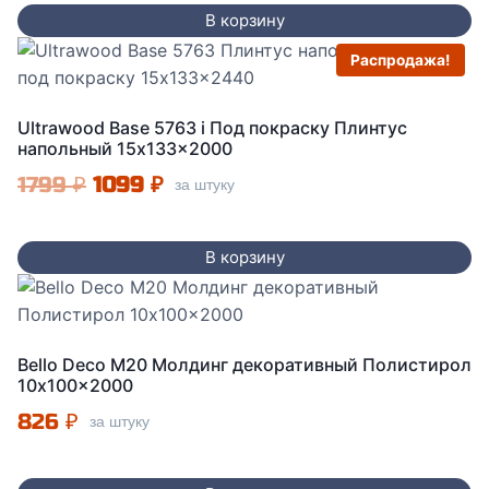
составляла
749 ₽.
В корзину
1099 ₽.
Распродажа!
Ultrawood Base 5763 i Под покраску Плинтус
напольный 15x133x2000
Первоначальная
Текущая
1799
₽
1099
₽
за штуку
цена
цена:
составляла
1099 ₽.
В корзину
1799 ₽.
Bello Deco M20 Молдинг декоративный Полистирол
10x100x2000
826
₽
за штуку