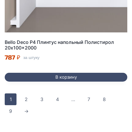
Bello Deco P4 Плинтус напольный Полистирол
20x100x2000
787
₽
за штуку
В корзину
1
2
3
4
…
7
8
9
→