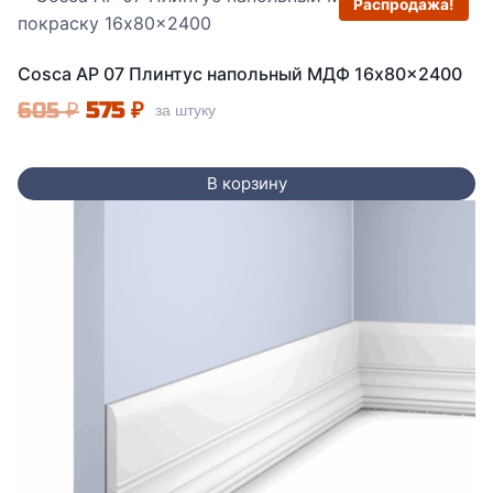
Распродажа!
Cosca AP 07 Плинтус напольный МДФ 16x80x2400
Первоначальная
Текущая
605
₽
575
₽
за штуку
цена
цена:
составляла
575 ₽.
В корзину
605 ₽.