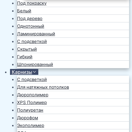
Под покраску
Белый
Под дерево
Однотонный
Ламинированный
С подсветкой
Скрытый
Гибкий
Шпонированный
Карнизы
С подсветкой
Для натяжных потолков
Дюрополимер
XPS Полимер
Полиуретан
Дюрофом
Экополимер