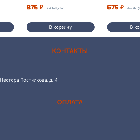
875
₽
675
₽
за штуку
за шт
В корзину
В к
КОНТАКТЫ
 Нестора Постникова, д. 4
ОПЛАТА