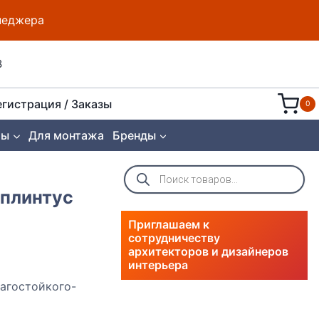
енеджера
8
егистрация / Заказы
0
ты
Для монтажа
Бренды
Поиск
товаров
 плинтус
Приглашаем к
сотрудничеству
архитекторов и дизайнеров
интерьера
лагостойкого-