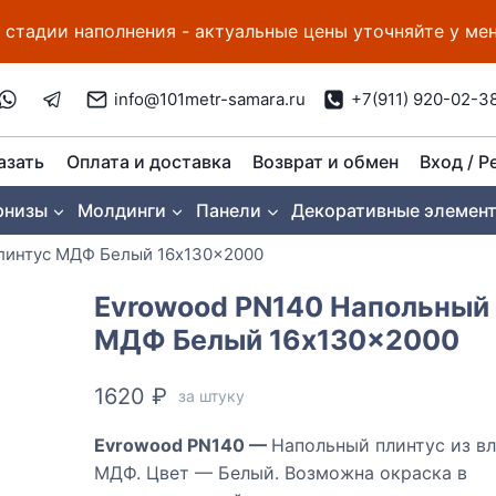
 стадии наполнения - актуальные цены уточняйте у м
info@101metr-samara.ru
+7(911) 920-02-3
азать
Оплата и доставка
Возврат и обмен
Вход / Р
рнизы
Молдинги
Панели
Декоративные элемен
линтус МДФ Белый 16x130x2000
Evrowood PN140 Напольный
МДФ Белый 16x130x2000
1620
₽
за штуку
Evrowood PN140 —
Напольный плинтус из в
МДФ. Цвет — Белый. Возможна окраска в