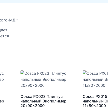
йкого-МДФ
цвет
уется
с
Cosca PX023 Плинтус
Cosca PX015
ер
напольный Экополимер
напольный 
20x90x2000
11x80x2000