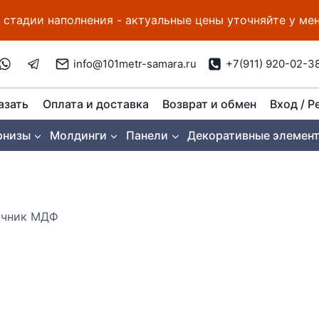
 стадии наполнения - актуальные цены уточняйте у м
info@101metr-samara.ru
+7(911) 920-02-3
азать
Оплата и доставка
Возврат и обмен
Вход / Р
рнизы
Молдинги
Панели
Декоративные элемен
ичник МДФ