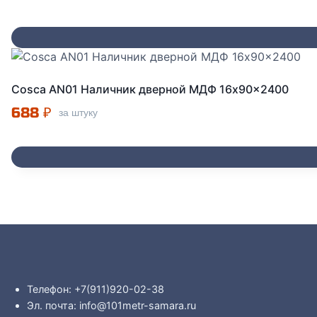
Cosca AN01 Наличник дверной МДФ 16x90x2400
688
₽
за штуку
Телефон: +7(911)920-02-38
Эл. почта: info@101metr-samara.ru