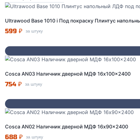
популярности
Ultrawood Base 1010 i Под покраску Плинтус наполь
599
₽
за штуку
Cosca AN03 Наличник дверной МДФ 16x100x2400
754
₽
за штуку
Cosca AN02 Наличник дверной МДФ 16x90x2400
688
₽
за штуку