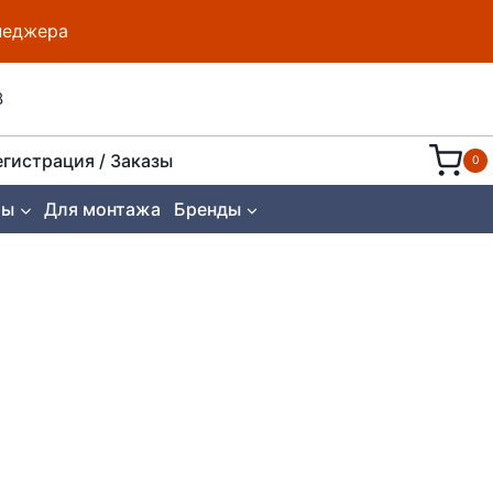
енеджера
8
егистрация / Заказы
0
ты
Для монтажа
Бренды