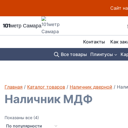
Перейти
Сайт на
к
содержимому
101метр Самара
Контакты
Как зак
Все товары
Плинтусы
Ка
Главная
/
Каталог товаров
/
Наличник дверной
/
Нал
Наличник МДФ
Сортировка:
Показаны все (4)
по