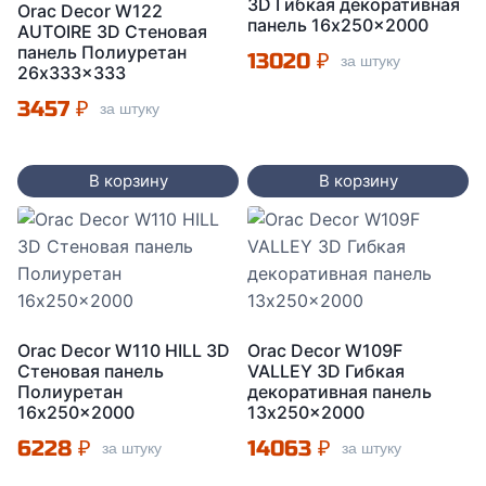
3D Гибкая декоративная
Orac Decor W122
панель 16x250x2000
AUTOIRE 3D Стеновая
панель Полиуретан
13020
₽
за штуку
26x333x333
3457
₽
за штуку
В корзину
В корзину
Orac Decor W110 HILL 3D
Orac Decor W109F
Стеновая панель
VALLEY 3D Гибкая
Полиуретан
декоративная панель
16x250x2000
13x250x2000
6228
₽
14063
₽
за штуку
за штуку