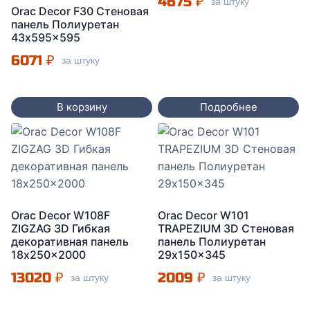
4675
₽
за штуку
Orac Decor F30 Стеновая
панель Полиуретан
43x595x595
6071
₽
за штуку
В корзину
Подробнее
Orac Decor W108F
Orac Decor W101
ZIGZAG 3D Гибкая
TRAPEZIUM 3D Стеновая
декоративная панель
панель Полиуретан
18x250x2000
29x150x345
13020
₽
2009
₽
за штуку
за штуку