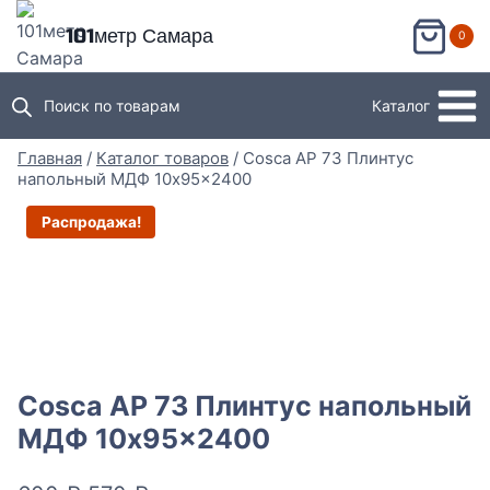
Перейти
101метр Самара
0
к
содержимому
Поиск по товарам
Каталог
Главная
/
Каталог товаров
/
Cosca AP 73 Плинтус
напольный МДФ 10x95x2400
Распродажа!
Cosca AP 73 Плинтус напольный
МДФ 10x95x2400