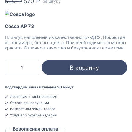
Первоначальная
Текущая
600
₽
570
₽
за штуку
цена
цена:
составляла
570 ₽.
Cosca AP 73
600 ₽.
Плинтус напольный из качественного-МДФ,. Покрытие
из полимера, белого цвета. При необходимости можно
красить. Отличное качество и безупречная геометрия.
Количество
В корзину
товара
Cosca
AP
Подтвердим заказ в течение 30 минут
73
Доставим в удобное время
Плинтус
Оплата при получении
напольный
Возврат или обмен товара
МДФ
Услуги по окраске изделий
10x95x2400
Безопасная оплата