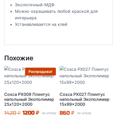
Экологичный-МДФ
Можно окрашивать любой краской для
интерьера
Устанавливается на клей
Похожие
Распродажа!
Cosca PX009 Плинтус
Cosca PX027 Плинтус
напольный Экополимер
напольный Экополимер
25x120x2000
15x99x2000
Первоначальная
Текущая
1420
₽
1200
₽
860
₽
за штуку
за штуку