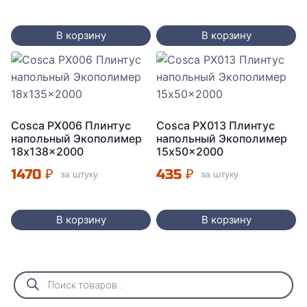
цена
цена:
составляла
1200 ₽.
В корзину
В корзину
1420 ₽.
Cosca PX006 Плинтус
Cosca PX013 Плинтус
напольный Экополимер
напольный Экополимер
18x138x2000
15x50x2000
1470
₽
435
₽
за штуку
за штуку
В корзину
В корзину
Поиск
товаров