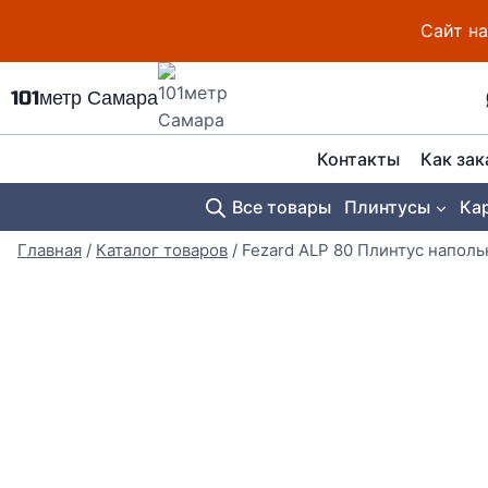
Перейти
Сайт на
к
содержимому
101метр Самара
Контакты
Как зак
Все товары
Плинтусы
Ка
Главная
/
Каталог товаров
/
Fezard ALP 80 Плинтус напо