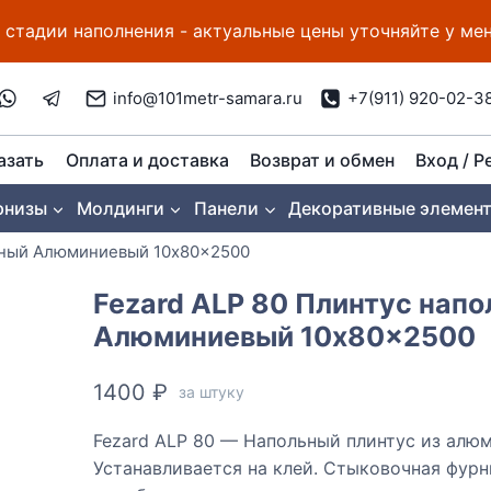
 стадии наполнения - актуальные цены уточняйте у м
info@101metr-samara.ru
+7(911) 920-02-3
азать
Оплата и доставка
Возврат и обмен
Вход / Р
рнизы
Молдинги
Панели
Декоративные элемен
льный Алюминиевый 10x80x2500
Fezard ALP 80 Плинтус нап
Алюминиевый 10x80x2500
1400
₽
за штуку
Fezard ALP 80 — Напольный плинтус из алюм
Устанавливается на клей. Стыковочная фурн