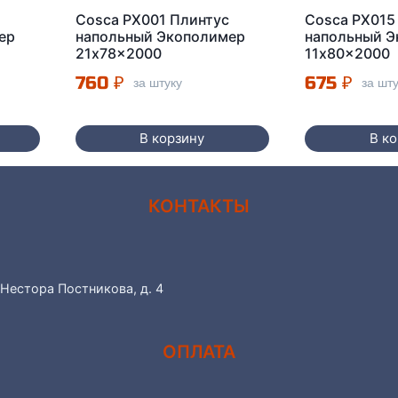
с
Cosca PX001 Плинтус
Cosca PX015
ер
напольный Экополимер
напольный 
21x78x2000
11x80x2000
760
₽
675
₽
за штуку
за шт
В корзину
В к
КОНТАКТЫ
 Нестора Постникова, д. 4
ОПЛАТА