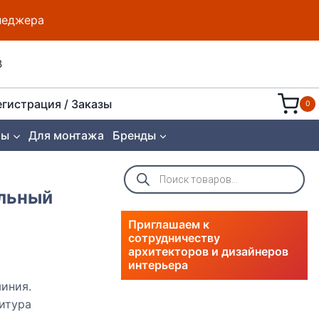
енеджера
8
егистрация / Заказы
0
ты
Для монтажа
Бренды
Поиск
товаров
ольный
Приглашаем к
сотрудничеству
архитекторов и дизайнеров
интерьера
иния.
итура