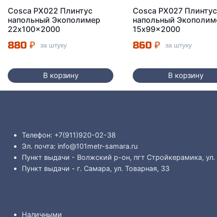
Cosca PX022 Плинтус
Cosca PX027 Плинту
напольный Экополимер
напольный Экополим
22x100x2000
15x99x2000
880
₽
860
₽
за штуку
за штуку
В корзину
В корзину
Телефон: +7(911)920-02-38
Эл. почта: info@101metr-samara.ru
Пункт выдачи - Волжский р-он, пгт Стройкерамика, ул.
Пункт выдачи - г. Самара, ул. Товарная, 33
Наличными