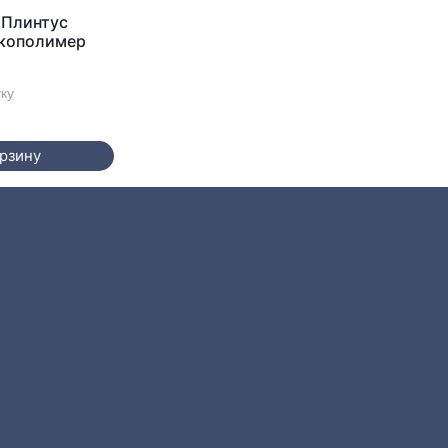
 Плинтус
Экополимер
уку
орзину