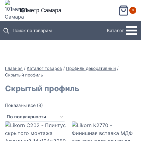
Перейти
101метр Самара
0
к
содержимому
Поиск по товарам
Каталог
Главная
/
Каталог товаров
/
Профиль декоративный
/
Скрытый профиль
Скрытый профиль
Сортировка:
Показаны все (8)
по
популярности