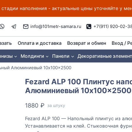
 стадии наполнения - актуальные цены уточняйте у м
info@101metr-samara.ru
+7(911) 920-02-3
азать
Оплата и доставка
Возврат и обмен
Вход / Р
рнизы
Молдинги
Панели
Декоративные элемен
льный Алюминиевый 10x100x2500
Fezard ALP 100 Плинтус на
Алюминиевый 10x100x2500
1880
₽
за штуку
Fezard ALP 100 — Напольный плинтус из алю
Устанавливается на клей. Стыковочная фурн