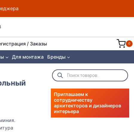
енеджера
8
егистрация / Заказы
0
ты
Для монтажа
Бренды
Поиск
товаров
польный
Приглашаем к
сотрудничеству
архитекторов и дизайнеров
интерьера
миния.
итура