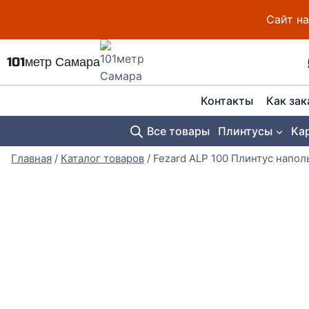
Перейти
Сайт на
к
содержимому
101метр Самара
Контакты
Как зак
Все товары
Плинтусы
Ка
Главная
/
Каталог товаров
/
Fezard ALP 100 Плинтус напо