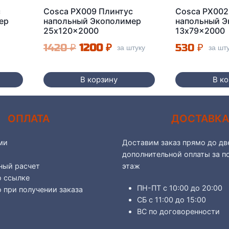
с
Cosca PX009 Плинтус
Cosca PX002
ер
напольный Экополимер
напольный 
25x120x2000
13x79x2000
Первоначальная
Текущая
1420
₽
1200
₽
530
₽
за штуку
за шт
цена
цена:
составляла
1200 ₽.
В корзину
В к
1420 ₽.
ОПЛАТА
ДОСТАВК
ми
Доставим заказ прямо до две
дополнительной оплаты за п
ный расчет
этаж
о ссылке
ПН-ПТ с 10:00 до 20:00
 при получении заказа
СБ с 11:00 до 15:00
ВС по договоренности