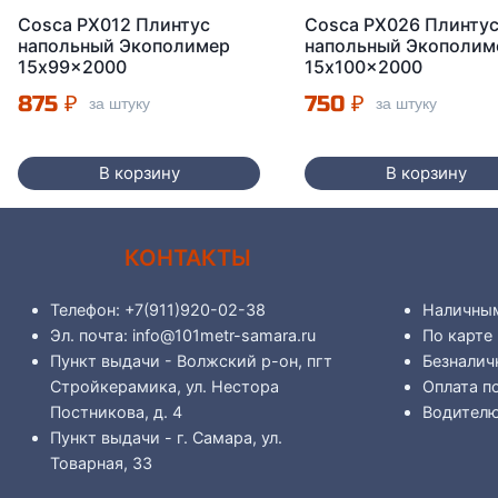
Cosca PX012 Плинтус
Cosca PX026 Плинту
напольный Экополимер
напольный Экополим
15x99x2000
15x100x2000
875
₽
750
₽
за штуку
за штуку
В корзину
В корзину
КОНТАКТЫ
Телефон: +7(911)920-02-38
Наличны
Эл. почта: info@101metr-samara.ru
По карте
Пункт выдачи - Волжский р-он, пгт
Безналич
Стройкерамика, ул. Нестора
Оплата п
Постникова, д. 4
Водителю
Пункт выдачи - г. Самара, ул.
Товарная, 33