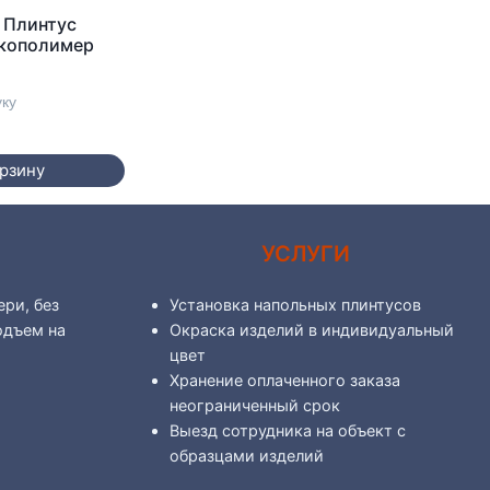
 Плинтус
Экополимер
уку
орзину
А
УСЛУГИ
ри, без
Установка напольных плинтусов
одъем на
Окраска изделий в индивидуальный
цвет
Хранение оплаченного заказа
неограниченный срок
Выезд сотрудника на объект с
образцами изделий