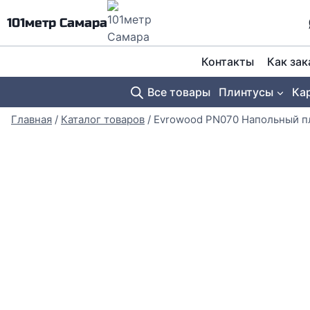
Перейти
101метр Самара
к
содержимому
Контакты
Как зак
Все товары
Плинтусы
Ка
Главная
/
Каталог товаров
/
Evrowood PN070 Напольный п