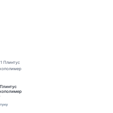
 Плинтус
Экополимер
0
туку