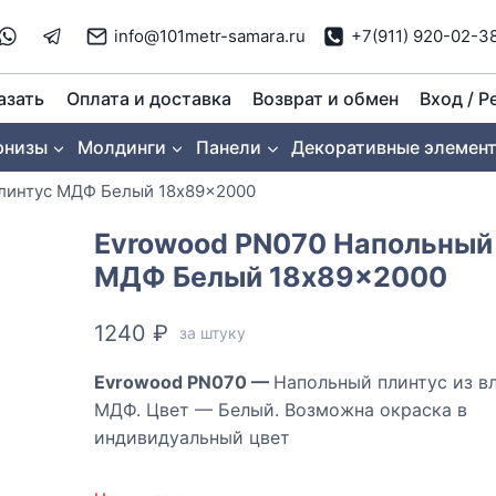
info@101metr-samara.ru
+7(911) 920-02-3
азать
Оплата и доставка
Возврат и обмен
Вход / Р
рнизы
Молдинги
Панели
Декоративные элемен
линтус МДФ Белый 18x89x2000
Evrowood PN070 Напольный
МДФ Белый 18x89x2000
1240
₽
за штуку
Evrowood PN070 —
Напольный плинтус из в
МДФ. Цвет — Белый. Возможна окраска в
индивидуальный цвет