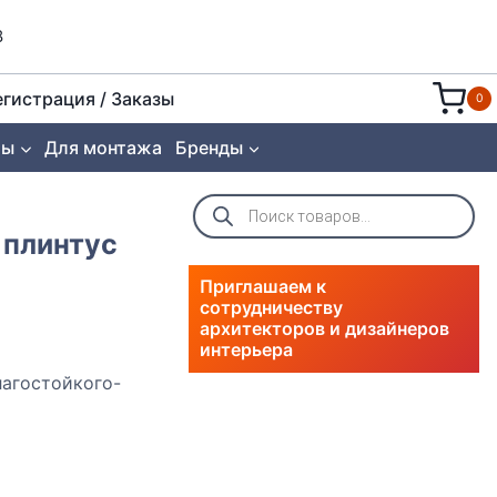
8
егистрация / Заказы
0
ты
Для монтажа
Бренды
Поиск
товаров
 плинтус
Приглашаем к
сотрудничеству
архитекторов и дизайнеров
интерьера
лагостойкого-