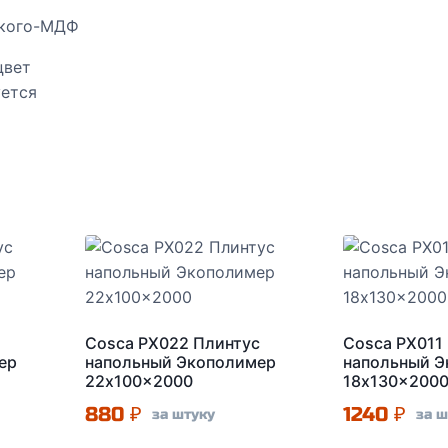
йкого-МДФ
цвет
уется
Cosca PX022 Плинтус
Cosca PX011
ер
напольный Экополимер
напольный 
22x100x2000
18x130x200
880
₽
1240
₽
за штуку
за ш