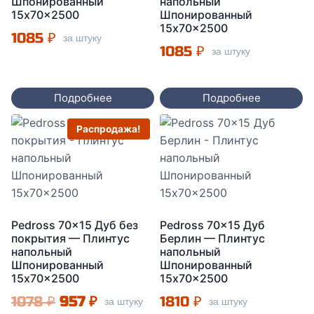
Шпонированный
напольный
15x70x2500
Шпонированный
15x70x2500
1085
₽
за штуку
1085
₽
за штуку
Подробнее
Подробнее
Распродажа!
Pedross 70×15 Дуб без
Pedross 70×15 Дуб
покрытия — Плинтус
Берлин — Плинтус
напольный
напольный
Шпонированный
Шпонированный
15x70x2500
15x70x2500
Первоначальная
Текущая
1078
₽
957
₽
1810
₽
за штуку
за штуку