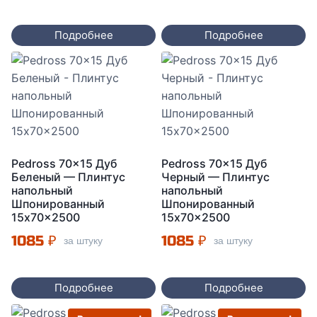
цена
цена:
составляла
957 ₽.
Подробнее
Подробнее
1078 ₽.
Pedross 70×15 Дуб
Pedross 70×15 Дуб
Беленый — Плинтус
Черный — Плинтус
напольный
напольный
Шпонированный
Шпонированный
15x70x2500
15x70x2500
1085
₽
1085
₽
за штуку
за штуку
Подробнее
Подробнее