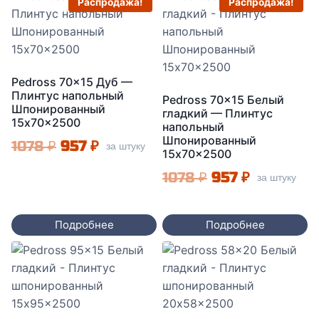
Распродажа!
Распродажа!
Pedross 70×15 Дуб —
Плинтус напольный
Pedross 70×15 Белый
Шпонированный
гладкий — Плинтус
15x70x2500
напольный
Шпонированный
Первоначальная
Текущая
1078
₽
957
₽
за штуку
15x70x2500
цена
цена:
Первоначальна
Текущая
1078
₽
957
₽
за штуку
составляла
957 ₽.
цена
цена:
1078 ₽.
составляла
957 ₽.
Подробнее
Подробнее
1078 ₽.