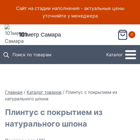
Перейти
Сайт на стадии наполнения - актуальные цены
к
уточняйте у менеджера
содержимому
101метр Самара
0
Поиск по товарам
Каталог
Главная
/
Каталог товаров
/
Плинтус с покрытием из
натурального шпона
Плинтус с покрытием из
натурального шпона