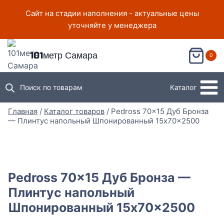
Перейти
Сайт на стадии наполнения - актуальные цены
к
уточняйте у менеджера
содержимому
101метр Самара
0
Поиск по товарам
Каталог
Главная
/
Каталог товаров
/
Pedross 70×15 Дуб Бронза
— Плинтус напольный Шпонированный 15x70x2500
Pedross 70×15 Дуб Бронза —
Плинтус напольный
Шпонированный 15x70x2500