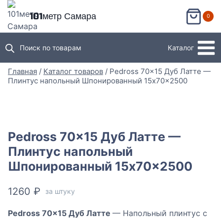
Перейти
101метр Самара
0
к
содержимому
Поиск по товарам
Каталог
Главная
/
Каталог товаров
/
Pedross 70×15 Дуб Латте —
Плинтус напольный Шпонированный 15x70x2500
Pedross 70×15 Дуб Латте —
Плинтус напольный
Шпонированный 15x70x2500
1260
₽
за штуку
Pedross 70×15 Дуб Латте
— Напольный плинтус с