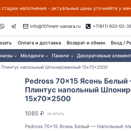
 стадии наполнения - актуальные цены уточняйте у м
info@101metr-samara.ru
+7(911) 920-02-3
азать
Оплата и доставка
Возврат и обмен
Вход / Р
рнизы
Молдинги
Панели
Декоративные элемен
— Плинтус напольный Шпонированный 15x70x2500
Pedross 70×15 Ясень Белый
Плинтус напольный Шпони
15x70x2500
1085
₽
за штуку
Pedross 70×15 Ясень Белый — Напольный пл