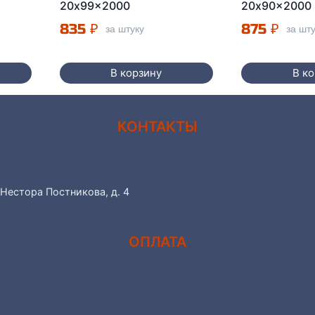
20x99x2000
20x90x2000
835
₽
875
₽
за штуку
за шт
В корзину
В к
КОНТАКТЫ
 Нестора Постникова, д. 4
ОПЛАТА