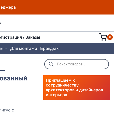
енеджера
8
егистрация / Заказы
0
ты
Для монтажа
Бренды
Поиск
товаров
 —
рованный
Приглашаем к
сотрудничеству
архитекторов и дизайнеров
интерьера
интус с