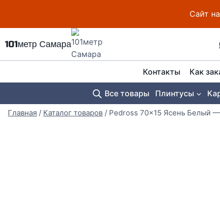
Перейти
Сайт на
к
содержимому
101метр Самара
Контакты
Как зак
Все товары
Плинтусы
Ка
Главная
/
Каталог товаров
/
Pedross 70×15 Ясень Белый 