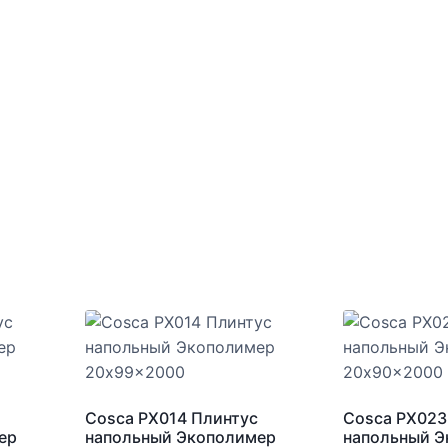
Cosca PX014 Плинтус
Cosca PX023
ер
напольный Экополимер
напольный 