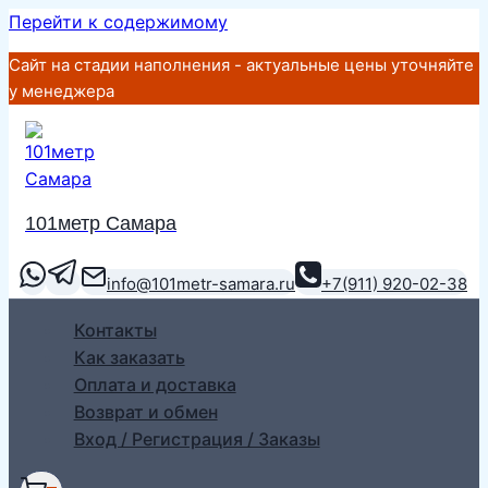
Перейти к содержимому
Сайт на стадии наполнения - актуальные цены уточняйте
у менеджера
101метр Самара
info@101metr-samara.ru
+7(911) 920-02-38
Контакты
Как заказать
Оплата и доставка
Возврат и обмен
Вход / Регистрация / Заказы