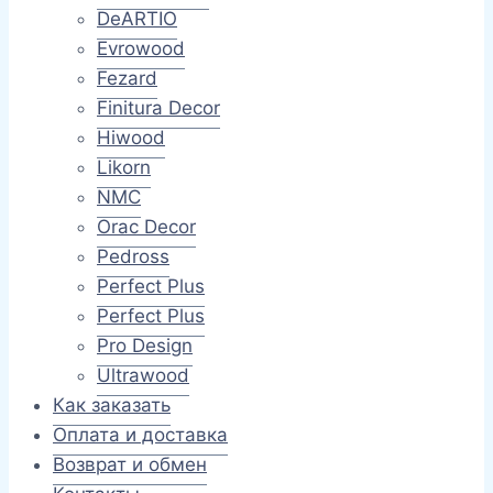
DeARTIO
Evrowood
Fezard
Finitura Decor
Hiwood
Likorn
NMC
Orac Decor
Pedross
Perfect Plus
Perfect Plus
Pro Design
Ultrawood
Как заказать
Оплата и доставка
Возврат и обмен