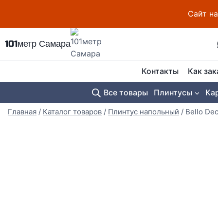
Перейти
Сайт на
к
содержимому
101метр Самара
Контакты
Как зак
Все товары
Плинтусы
Ка
Главная
/
Каталог товаров
/
Плинтус напольный
/
Bello De