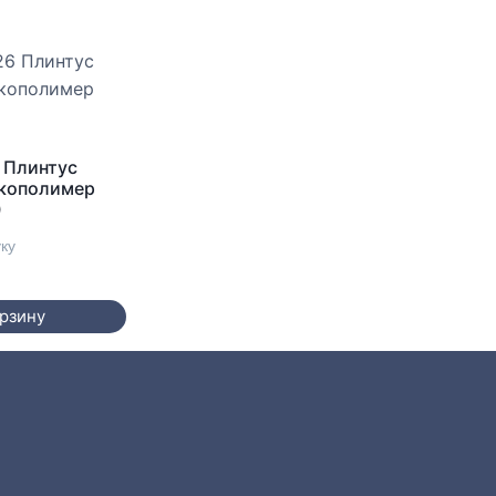
 Плинтус
Экополимер
0
уку
орзину