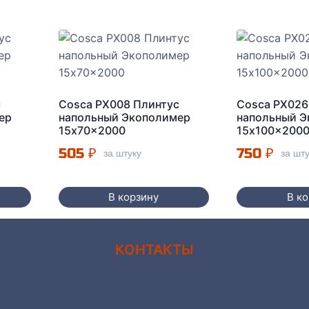
с
Cosca PX008 Плинтус
Cosca PX026
ер
напольный Экополимер
напольный 
15x70x2000
15x100x200
505
₽
750
₽
за штуку
за шт
В корзину
В к
КОНТАКТЫ