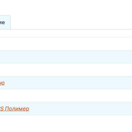
ие
но
S Полимер