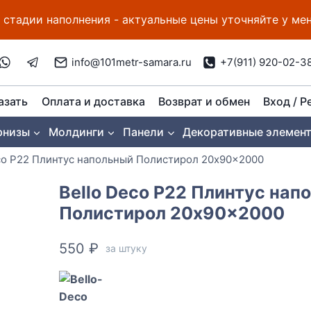
 стадии наполнения - актуальные цены уточняйте у м
info@101metr-samara.ru
+7(911) 920-02-3
азать
Оплата и доставка
Возврат и обмен
Вход / Р
рнизы
Молдинги
Панели
Декоративные элемен
co P22 Плинтус напольный Полистирол 20x90x2000
Bello Deco P22 Плинтус нап
Полистирол 20x90x2000
550
₽
за штуку