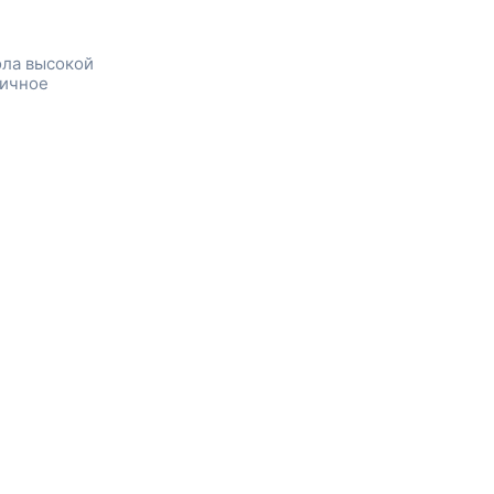
ола высокой
личное