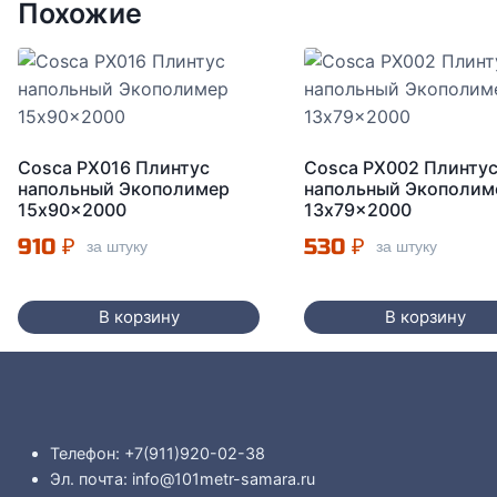
Похожие
Cosca PX016 Плинтус
Cosca PX002 Плинту
напольный Экополимер
напольный Экополим
15x90x2000
13x79x2000
910
₽
530
₽
за штуку
за штуку
В корзину
В корзину
Телефон: +7(911)920-02-38
Эл. почта: info@101metr-samara.ru