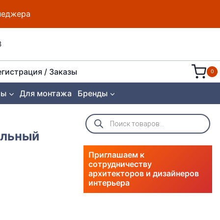
енеджера
8
егистрация / Заказы
0
ты
Для монтажа
Бренды
Поиск
товаров
ольный
Приглашаем к
сотрудничеству
архитекторов и дизайнеров
интерьера