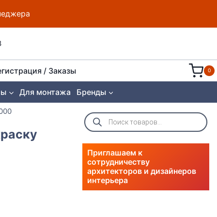
енеджера
8
егистрация / Заказы
0
ты
Для монтажа
Бренды
000
Поиск
товаров
краску
Приглашаем к
сотрудничеству
архитекторов и дизайнеров
интерьера