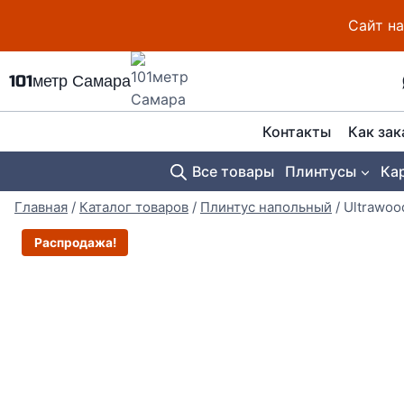
Перейти
Сайт на
к
содержимому
101метр Самара
Контакты
Как зак
Все товары
Плинтусы
Ка
Главная
/
Каталог товаров
/
Плинтус напольный
/
Ultrawoo
Распродажа!