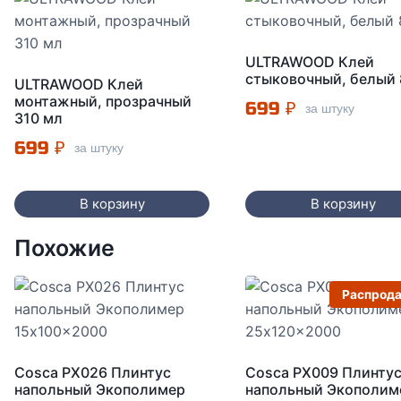
ULTRAWOOD Клей
стыковочный, белый 
ULTRAWOOD Клей
монтажный, прозрачный
699
₽
за штуку
310 мл
699
₽
за штуку
В корзину
В корзину
Похожие
Распрод
Cosca PX026 Плинтус
Cosca PX009 Плинту
напольный Экополимер
напольный Экополим