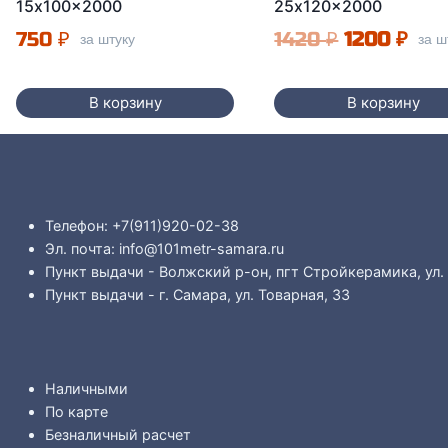
15x100x2000
25x120x2000
Первонача
Тек
750
₽
1420
₽
1200
₽
за штуку
за ш
цена
цена
составлял
1200
В корзину
В корзину
1420 ₽.
Телефон: +7(911)920-02-38
Эл. почта: info@101metr-samara.ru
Пункт выдачи - Волжский р-он, пгт Стройкерамика, ул.
Пункт выдачи - г. Самара, ул. Товарная, 33
Наличными
По карте
Безналичный расчет