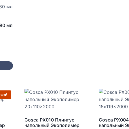
80 мл
ажа!
с
Cosca PX010 Плинтус
Cosca PX004
ер
напольный Экополимер
напольный 