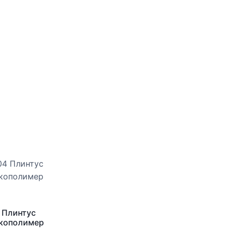
 Плинтус
Экополимер