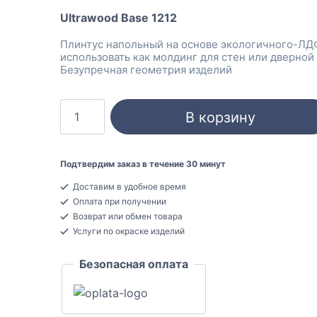
составляла
749 ₽.
Ultrawood Base 1212
1099 ₽.
Плинтус напольный на основе экологичного-ЛД
использовать как молдинг для стен или дверной
Безупречная геометрия изделий
Количество
В корзину
товара
Ultrawood
Base
Подтвердим заказ в течение 30 минут
1212
Доставим в удобное время
Под
Оплата при получении
покраску
Возврат или обмен товара
Плинтус
Услуги по окраске изделий
напольный
Безопасная оплата
ЛДФ
12x120x2000