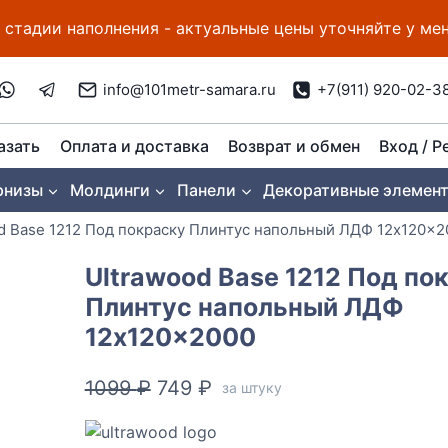
 стадии наполнения - актуальные цены уточняйте у м
info@101metr-samara.ru
+7(911) 920-02-3
азать
Оплата и доставка
Возврат и обмен
Вход / Р
рнизы
Молдинги
Панели
Декоративные элемен
d Base 1212 Под покраску Плинтус напольный ЛДФ 12x120x2
Ultrawood Base 1212 Под по
Плинтус напольный ЛДФ
12x120x2000
Первоначальная
Текущая
1099
₽
749
₽
за штуку
цена
цена: