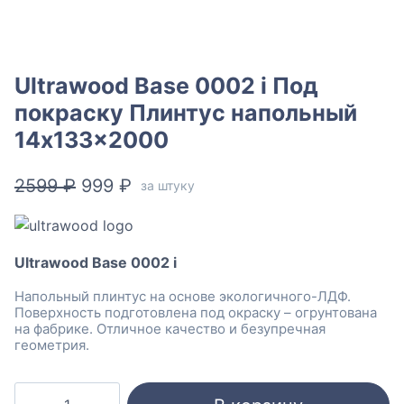
Ultrawood Base 0002 i Под
покраску Плинтус напольный
14x133x2000
Первоначальная
Текущая
2599
₽
999
₽
за штуку
цена
цена:
составляла
999 ₽.
Ultrawood Base 0002 i
2599 ₽.
Напольный плинтус на основе экологичного-ЛДФ.
Поверхность подготовлена под окраску – огрунтована
на фабрике. Отличное качество и безупречная
геометрия.
Количество