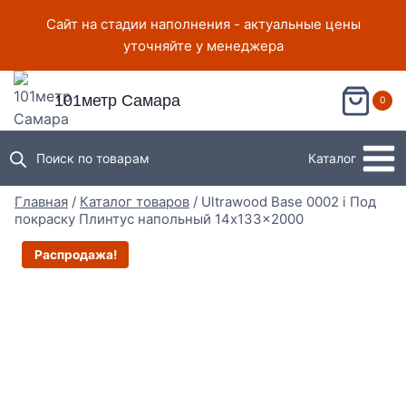
Перейти
Сайт на стадии наполнения - актуальные цены
к
уточняйте у менеджера
содержимому
101метр Самара
0
Поиск по товарам
Каталог
Главная
/
Каталог товаров
/
Ultrawood Base 0002 i Под
покраску Плинтус напольный 14x133x2000
Распродажа!