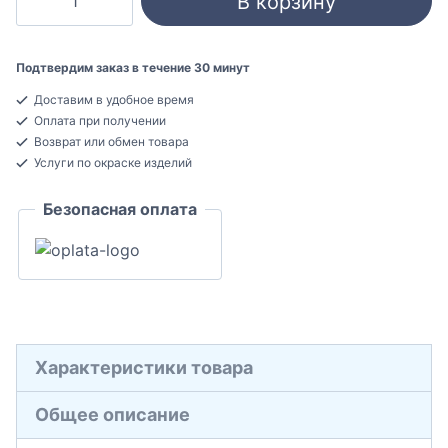
В корзину
товара
Ultrawood
Base
Подтвердим заказ в течение 30 минут
0002
Доставим в удобное время
i
Оплата при получении
Под
Возврат или обмен товара
покраску
Услуги по окраске изделий
Плинтус
Безопасная оплата
напольный
14x133x2000
Характеристики товара
Общее описание