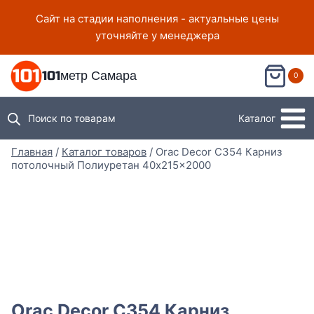
Перейти
Сайт на стадии наполнения - актуальные цены
к
уточняйте у менеджера
содержимому
101метр Самара
0
Поиск по товарам
Каталог
Главная
/
Каталог товаров
/
Orac Decor C354 Карниз
потолочный Полиуретан 40x215x2000
Orac Decor C354 Карниз