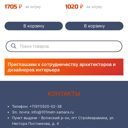
1705
₽
1020
₽
за штуку
за штуку
В корзину
В корзину
Поиск
товаров
Приглашаем к сотрудничеству архитекторов и
дизайнеров интерьера
КОНТАКТЫ
Телефон: +7(911)920-02-38
Эл. почта: info@101metr-samara.ru
Пункт выдачи - Волжский р-он, пгт Стройкерамика, ул.
Нестора Постникова, д. 4