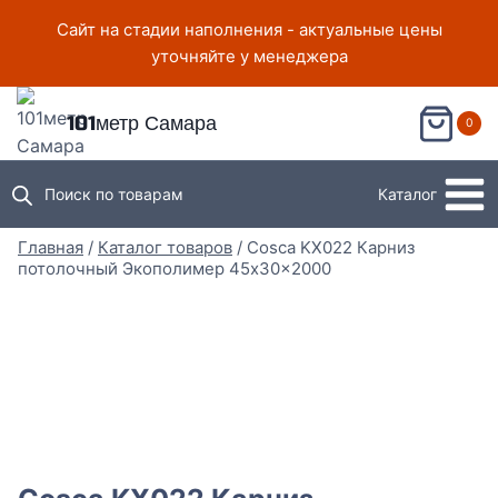
Перейти
Сайт на стадии наполнения - актуальные цены
к
уточняйте у менеджера
содержимому
101метр Самара
0
Поиск по товарам
Каталог
Главная
/
Каталог товаров
/
Cosca KX022 Карниз
потолочный Экополимер 45x30x2000