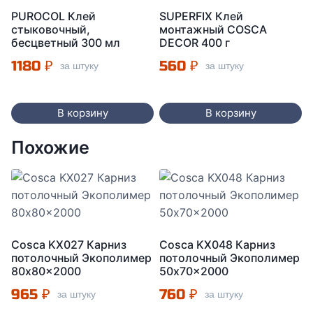
PUROCOL Клей
SUPERFIX Клей
стыковочный,
монтажный COSCA
бесцветный 300 мл
DECOR 400 г
1180
₽
560
₽
за штуку
за штуку
В корзину
В корзину
Похожие
Cosca KX027 Карниз
Cosca KX048 Карниз
потолочный Экополимер
потолочный Экополимер
80x80x2000
50x70x2000
965
₽
760
₽
за штуку
за штуку