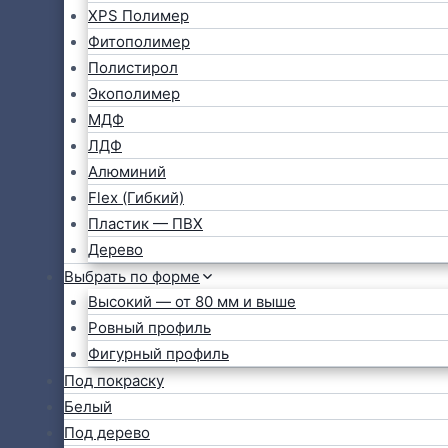
XPS Полимер
Фитополимер
Полистирол
Экополимер
МДФ
ЛДФ
Алюминий
Flex (Гибкий)
Пластик — ПВХ
Дерево
Выбрать по форме
Высокий — от 80 мм и выше
Ровный профиль
Фигурный профиль
Под покраску
Белый
Под дерево