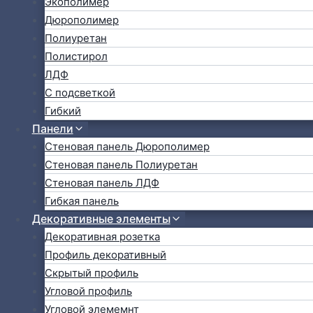
Экополимер
Дюрополимер
Полиуретан
Полистирол
ЛДФ
С подсветкой
Гибкий
Панели
Стеновая панель Дюрополимер
Стеновая панель Полиуретан
Стеновая панель ЛДФ
Гибкая панель
Декоративные элементы
Декоративная розетка
Профиль декоративный
Скрытый профиль
Угловой профиль
Угловой элемемнт