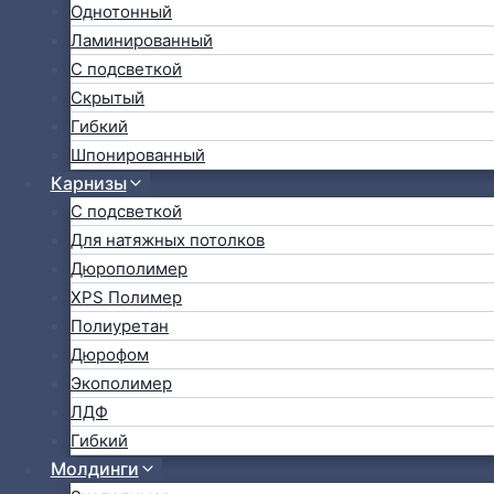
Однотонный
Ламинированный
С подсветкой
Скрытый
Гибкий
Шпонированный
Карнизы
С подсветкой
Для натяжных потолков
Дюрополимер
XPS Полимер
Полиуретан
Дюрофом
Экополимер
ЛДФ
Гибкий
Молдинги