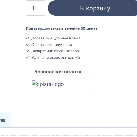
Количество
В корзину
товара
Ultrawood
D
Подтвердим заказ в течение 30 минут
4100
Доставим в удобное время
Дверной
Оплата при получении
декор
Возврат или обмен товара
МДФ
Услуги по окраске изделий
(верхний
Безопасная оплата
элемент)
30x89x195
ие