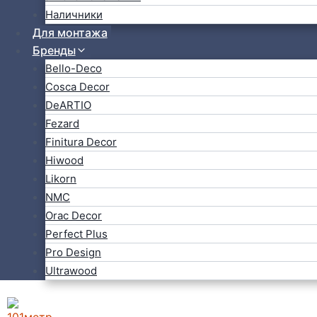
Наличники
Для монтажа
Бренды
Bello-Deco
Cosca Decor
DeARTIO
Fezard
Finitura Decor
Hiwood
Likorn
NMC
Orac Decor
Perfect Plus
Pro Design
Ultrawood