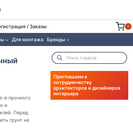
8
егистрация / Заказы
0
ты
Для монтажа
Бренды
Поиск
товаров
очный
Приглашаем к
сотрудничеству
архитекторов и дизайнеров
интерьера
о и прочного
о и
клей. Перед
ить грунт на