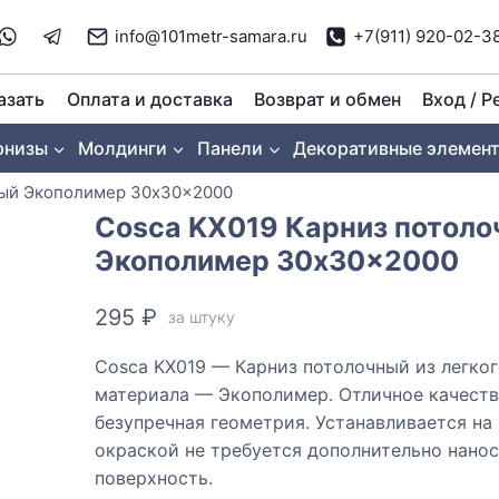
info@101metr-samara.ru
+7(911) 920-02-3
азать
Оплата и доставка
Возврат и обмен
Вход / Р
рнизы
Молдинги
Панели
Декоративные элемен
ный Экополимер 30x30x2000
Cosca KX019 Карниз потол
Экополимер 30x30x2000
295
₽
за штуку
Cosca KX019 — Карниз потолочный из легког
материала — Экополимер. Отличное качеств
безупречная геометрия. Устанавливается на 
окраской не требуется дополнительно нанос
поверхность.