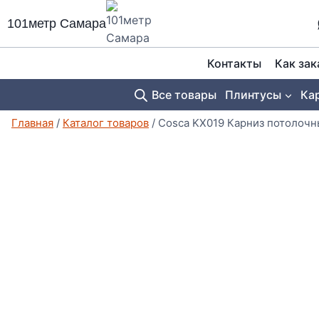
Перейти
101метр Самара
к
содержимому
Контакты
Как зак
Все товары
Плинтусы
Ка
Главная
/
Каталог товаров
/
Cosca KX019 Карниз потолоч