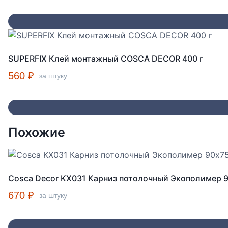
SUPERFIX Клей монтажный COSCA DECOR 400 г
560
₽
за штуку
Похожие
Cosca Decor KX031 Карниз потолочный Экополимер 
670
₽
за штуку