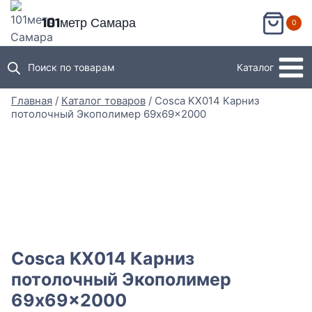
Перейти
101метр Самара
0
к
содержимому
Поиск по товарам
Каталог
Главная
/
Каталог товаров
/
Cosca KX014 Карниз
потолочный Экополимер 69x69x2000
Cosca KX014 Карниз
потолочный Экополимер
69x69x2000