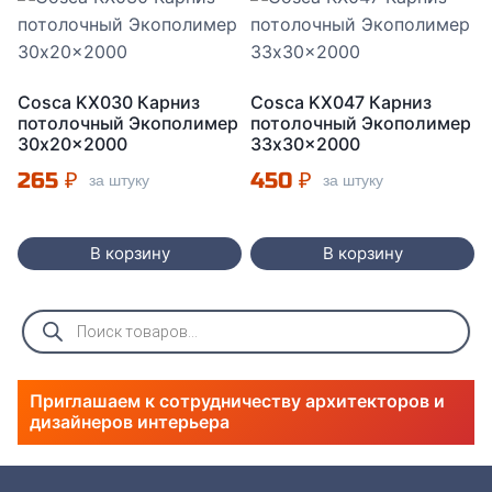
Cosca KX030 Карниз
Cosca KX047 Карниз
потолочный Экополимер
потолочный Экополимер
30x20x2000
33x30x2000
265
₽
450
₽
за штуку
за штуку
В корзину
В корзину
Поиск
товаров
Приглашаем к сотрудничеству архитекторов и
дизайнеров интерьера