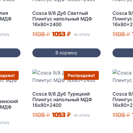
илия
Cosca 9/8 Дуб Светлый
Cosca 9
й МДФ
Плинтус напольный МДФ
Плинтус
16x80x2400
16x80x2
альная
кущая
Первоначальная
Текущая
1108
₽
1053
₽
1108
₽
штуку
за штуку
а:
цена
цена:
ла
3 ₽.
составляла
1053 ₽.
В корзину
1108 ₽.
одажа!
Распродажа!
Cosca 9/8 Дуб Турецкий
Cosca 9
Плинтус напольный МДФ
Плинтус
венский
16x80x2400
16x80x2
й МДФ
Первоначальная
Текущая
1108
₽
1053
₽
1108
₽
за штуку
альная
кущая
штуку
цена
цена:
а: