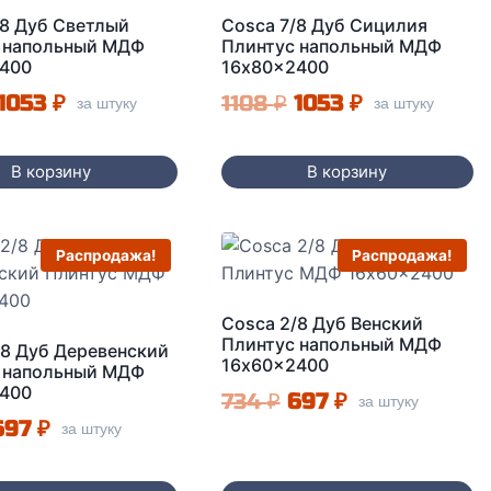
/8 Дуб Светлый
Cosca 7/8 Дуб Сицилия
 напольный МДФ
Плинтус напольный МДФ
400
16x80x2400
Первоначальная
Текущая
Первоначальная
Текущая
1053
₽
1108
₽
1053
₽
за штуку
за штуку
цена
цена:
цена
цена:
составляла
1053 ₽.
составляла
1053 ₽.
В корзину
В корзину
1108 ₽.
1108 ₽.
Распродажа!
Распродажа!
Cosca 2/8 Дуб Венский
Плинтус напольный МДФ
/8 Дуб Деревенский
16x60x2400
 напольный МДФ
400
Первоначальная
Текущая
734
₽
697
₽
за штуку
Первоначальная
Текущая
697
₽
за штуку
цена
цена:
цена
цена:
составляла
697 ₽.