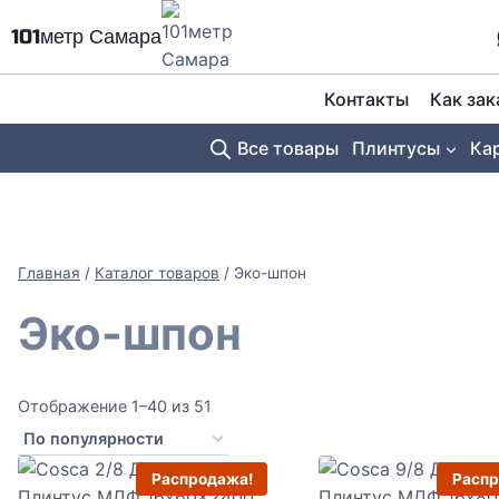
Перейти
101метр Самара
к
содержимому
Контакты
Как зак
Все товары
Плинтусы
Ка
Главная
/
Каталог товаров
/
Эко-шпон
Эко-шпон
Сортировка:
Отображение 1–40 из 51
по
популярности
Распродажа!
Распр