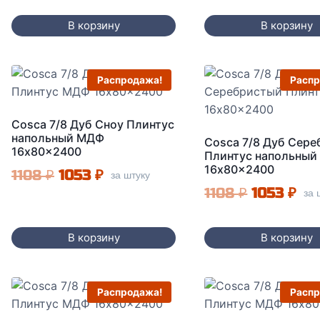
1108 ₽.
1108 ₽.
В корзину
В корзину
Распродажа!
Распр
Cosca 7/8 Дуб Сноу Плинтус
напольный МДФ
Cosca 7/8 Дуб Сер
16x80x2400
Плинтус напольны
16x80x2400
Первоначальная
Текущая
1108
₽
1053
₽
за штуку
Первонач
Те
1108
₽
1053
₽
за 
цена
цена:
цена
цен
составляла
1053 ₽.
составля
105
В корзину
В корзину
1108 ₽.
1108 ₽.
Распродажа!
Распр