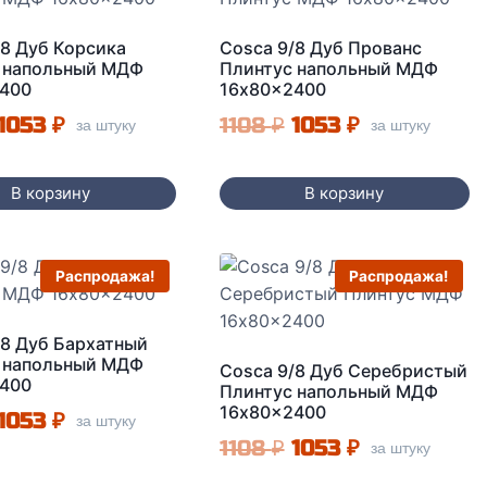
/8 Дуб Корсика
Cosca 9/8 Дуб Прованс
 напольный МДФ
Плинтус напольный МДФ
400
16x80x2400
Первоначальная
Текущая
Первоначальная
Текущая
1053
₽
1108
₽
1053
₽
за штуку
за штуку
цена
цена:
цена
цена:
составляла
1053 ₽.
составляла
1053 ₽.
В корзину
В корзину
1108 ₽.
1108 ₽.
Распродажа!
Распродажа!
/8 Дуб Бархатный
 напольный МДФ
Cosca 9/8 Дуб Серебристый
400
Плинтус напольный МДФ
16x80x2400
Первоначальная
Текущая
1053
₽
за штуку
Первоначальная
Текущая
1108
₽
1053
₽
за штуку
цена
цена:
цена
цена: