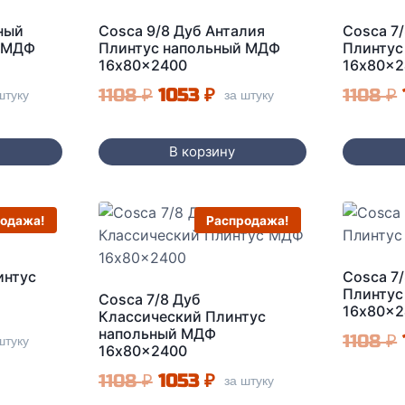
ный
Cosca 9/8 Дуб Анталия
Cosca 7
й МДФ
Плинтус напольный МДФ
Плинтус
16x80x2400
16x80x2
альная
кущая
Первоначальная
Текущая
1108
₽
1053
₽
1108
₽
штуку
за штуку
а:
цена
цена:
ла
3 ₽.
составляла
1053 ₽.
В корзину
1108 ₽.
одажа!
Распродажа!
интус
Cosca 7
Плинтус
Cosca 7/8 Дуб
16x80x2
Классический Плинтус
напольный МДФ
альная
кущая
1108
₽
штуку
16x80x2400
а:
Первоначальная
Текущая
1108
₽
1053
₽
за штуку
ла
3 ₽.