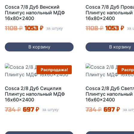
Cosca 7/8 Дуб Венский
Cosca 7/8 Дуб Пров
Плинтус напольный МДФ
Плинтус напольны
16x80x2400
16x80x2400
Первоначальная
Текущая
Первонач
Те
1108
₽
1053
₽
1108
₽
1053
₽
за штуку
за 
цена
цена:
цена
цен
составляла
1053 ₽.
составля
105
В корзину
В корзину
1108 ₽.
1108 ₽.
Распродажа!
Распр
Cosca 2/8 Дуб Сицилия
Cosca 2/8 Дуб Свет
Плинтус напольный МДФ
Плинтус напольны
16x60x2400
16x60x2400
Первоначальная
Текущая
Первонача
Теку
734
₽
697
₽
734
₽
697
₽
за штуку
за шт
цена
цена:
цена
цена
составляла
697 ₽.
составлял
697 