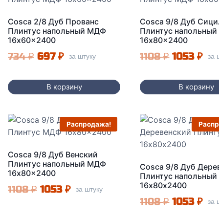
Cosca 2/8 Дуб Прованс
Cosca 9/8 Дуб Сиц
Плинтус напольный МДФ
Плинтус напольны
16x60x2400
16x80x2400
Первоначальная
Текущая
Первонач
Те
734
₽
697
₽
1108
₽
1053
₽
за штуку
за 
цена
цена:
цена
цен
составляла
697 ₽.
составля
105
В корзину
В корзину
734 ₽.
1108 ₽.
Распродажа!
Распр
Cosca 9/8 Дуб Венский
Плинтус напольный МДФ
Cosca 9/8 Дуб Дере
16x80x2400
Плинтус напольны
16х80х2400
Первоначальная
Текущая
1108
₽
1053
₽
за штуку
Первонач
Те
1108
₽
1053
₽
за 
цена
цена:
цена
цен