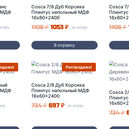
анс
Cosca 7/8 Дуб Корсика
Cosca 7
й МДФ
Плинтус напольный МДФ
Плинтус
16x80x2400
16x80x2
альная
кущая
Первоначальная
Текущая
1108
₽
1053
₽
1108
₽
штуку
за штуку
а:
цена
цена:
ла
3 ₽.
составляла
1053 ₽.
В корзину
1108 ₽.
одажа!
Распродажа!
лый
Cosca 2/8 Дуб Корсика
й МДФ
Плинтус напольный МДФ
Cosca 2
16x60x2400
Плинтус
16x60x2
льная
щая
Первоначальная
Текущая
734
₽
697
₽
уку
за штуку
734
₽
:
цена
цена:
а
₽.
составляла
697 ₽.