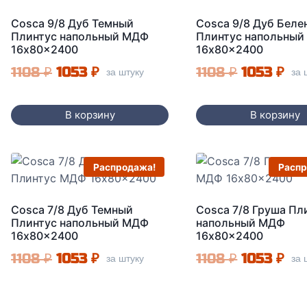
Cosca 9/8 Дуб Темный
Cosca 9/8 Дуб Беле
Плинтус напольный МДФ
Плинтус напольны
16x80x2400
16x80x2400
Первоначальная
Текущая
Первонач
Те
1108
₽
1053
₽
1108
₽
1053
₽
за штуку
за 
цена
цена:
цена
цен
составляла
1053 ₽.
составля
105
В корзину
В корзину
1108 ₽.
1108 ₽.
Распродажа!
Распр
Cosca 7/8 Дуб Темный
Cosca 7/8 Груша Пл
Плинтус напольный МДФ
напольный МДФ
16x80x2400
16x80x2400
Первоначальная
Текущая
Первонач
Те
1108
₽
1053
₽
1108
₽
1053
₽
за штуку
за 
цена
цена:
цена
цен
составляла
1053 ₽.
составля
105