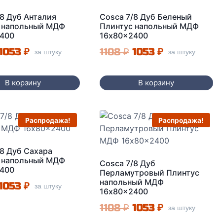
/8 Дуб Анталия
Cosca 7/8 Дуб Беленый
 напольный МДФ
Плинтус напольный МДФ
400
16x80x2400
Первоначальная
Текущая
Первоначальная
Текущая
1053
₽
1108
₽
1053
₽
за штуку
за штуку
цена
цена:
цена
цена:
составляла
1053 ₽.
составляла
1053 ₽.
В корзину
В корзину
1108 ₽.
1108 ₽.
Распродажа!
Распродажа!
/8 Дуб Сахара
 напольный МДФ
Cosca 7/8 Дуб
400
Перламутровый Плинтус
напольный МДФ
Первоначальная
Текущая
1053
₽
за штуку
16x80x2400
цена
цена:
Первоначальная
Текущая
1108
₽
1053
₽
за штуку
составляла
1053 ₽.