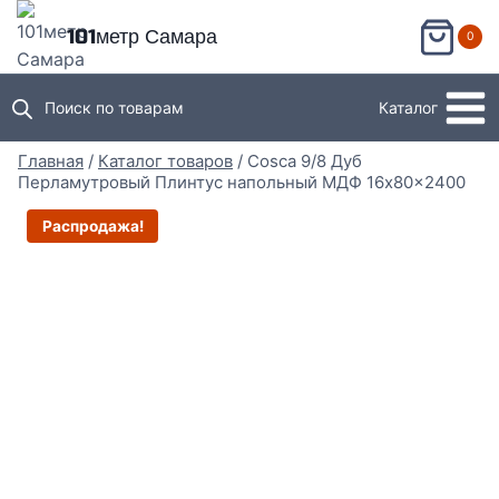
Перейти
101метр Самара
0
к
содержимому
Поиск по товарам
Каталог
Главная
/
Каталог товаров
/
Cosca 9/8 Дуб
Перламутровый Плинтус напольный МДФ 16x80x2400
Распродажа!