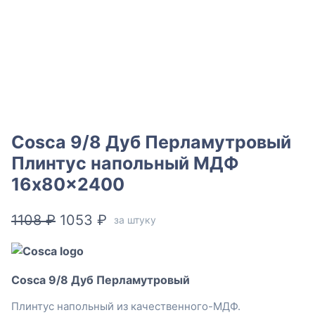
Cosca 9/8 Дуб Перламутровый
Плинтус напольный МДФ
16x80x2400
Первоначальная
Текущая
1108
₽
1053
₽
за штуку
цена
цена:
составляла
1053 ₽.
Cosca 9/8 Дуб Перламутровый
1108 ₽.
Плинтус напольный из качественного-МДФ.