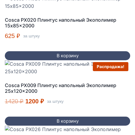
Cosca PX020 Плинтус напольный Экополимер
15x85x2000
625
₽
за штуку
В корзину
Распродажа!
Cosca PX009 Плинтус напольный Экополимер
25x120x2000
Первоначальная
Текущая
1420
₽
1200
₽
за штуку
цена
цена:
составляла
1200 ₽.
В корзину
1420 ₽.