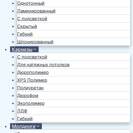
Однотонный
Ламинированный
С подсветкой
Скрытый
Гибкий
Шпонированный
Карнизы
С подсветкой
Для натяжных потолков
Дюрополимер
XPS Полимер
Полиуретан
Дюрофом
Экополимер
ЛДФ
Гибкий
Молдинги