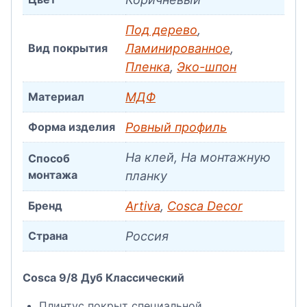
Под дерево
,
Вид покрытия
Ламинированное
,
Пленка
,
Эко-шпон
Материал
МДФ
Форма изделия
Ровный профиль
На клей, На монтажную
Способ
монтажа
планку
Бренд
Artiva
,
Cosca Decor
Страна
Россия
Cosca 9/8 Дуб Классический
Плинтус покрыт специальной