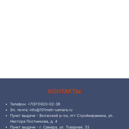
КОНТАКТЫ
Телефон: +7(911)920-02-38
Эл. почта: info@101metr-samara.ru
Пункт выдачи - Волжский р-он, пгт Стройкерамика, ул.
Нестора Постникова, д. 4
Пункт выдачи - г. Самара, ул. Товарная, 33