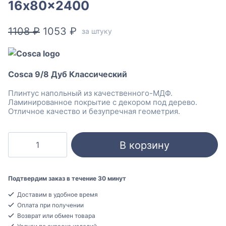
16x80x2400
Первоначальная
Текущая
1108
₽
1053
₽
за штуку
цена
цена:
составляла
1053 ₽.
Cosca 9/8 Дуб Классический
1108 ₽.
Плинтус напольный из качественного-МДФ.
Ламинированное покрытие с декором под дерево.
Отличное качество и безупречная геометрия.
Количество
В корзину
товара
Cosca
9/8
Подтвердим заказ в течение 30 минут
Дуб
Доставим в удобное время
Классический
Оплата при получении
Плинтус
Возврат или обмен товара
напольный