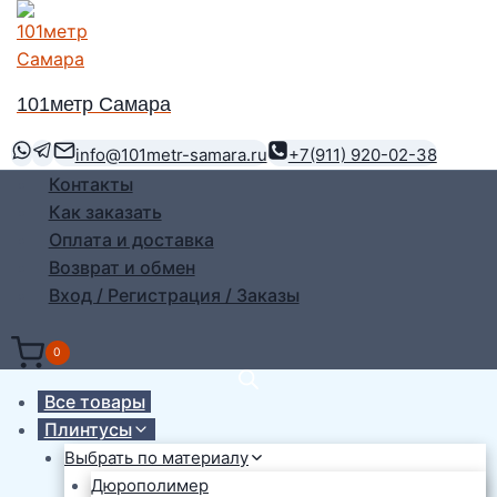
Перейти
к
содержимому
101метр Самара
info@101metr-samara.ru
+7(911) 920-02-38
Контакты
Как заказать
Оплата и доставка
Возврат и обмен
Вход / Регистрация / Заказы
0
Все товары
Плинтусы
Выбрать по материалу
Дюрополимер