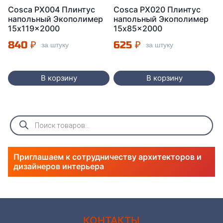
Cosca PX004 Плинтус
Cosca PX020 Плинтус
напольный Экополимер
напольный Экополимер
15x119x2000
15x85x2000
840
₽
625
₽
за штуку
за штуку
В корзину
В корзину
Поиск
товаров
Приглашаем к сотрудничеству архитекторов и
дизайнеров интерьера
КОНТАКТЫ