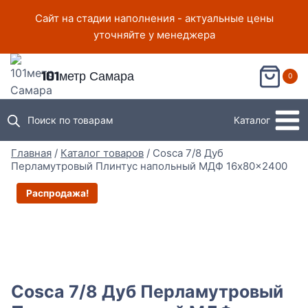
Перейти
Сайт на стадии наполнения - актуальные цены
к
уточняйте у менеджера
содержимому
101метр Самара
0
Поиск по товарам
Каталог
Главная
/
Каталог товаров
/
Cosca 7/8 Дуб
Перламутровый Плинтус напольный МДФ 16x80x2400
Распродажа!
Cosca 7/8 Дуб Перламутровый