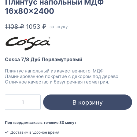
Плинтус напольный МДФ
16x80x2400
Первоначальная
Текущая
1108
₽
1053
₽
за штуку
цена
цена:
составляла
1053 ₽.
1108 ₽.
Cosca 7/8 Дуб Перламутровый
Плинтус напольный из качественного-МДФ.
Ламинированное покрытие с декором под дерево.
Отличное качество и безупречная геометрия.
Количество
В корзину
товара
Cosca
7/8
Подтвердим заказ в течение 30 минут
Дуб
Доставим в удобное время
Перламутровый