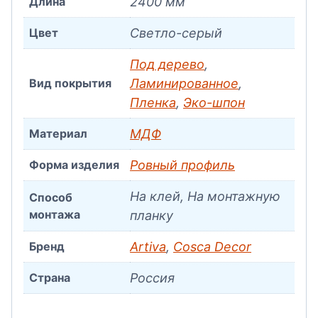
Длина
2400 мм
Цвет
Светло-серый
Под дерево
,
Вид покрытия
Ламинированное
,
Пленка
,
Эко-шпон
Материал
МДФ
Форма изделия
Ровный профиль
На клей, На монтажную
Способ
монтажа
планку
Бренд
Artiva
,
Cosca Decor
Страна
Россия