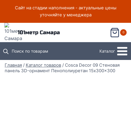
Перейти
Сайт на стадии наполнения - актуальные цены
к
уточняйте у менеджера
содержимому
101метр Самара
0
Поиск по товарам
Каталог
Главная
/
Каталог товаров
/
Cosca Decor 09 Стеновая
панель 3D-орнамент Пенополиуретан 15x300x300