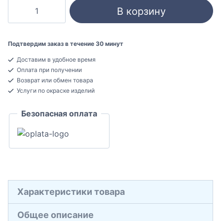
Количество
В корзину
товара
Cosca
Decor
Подтвердим заказ в течение 30 минут
09
Доставим в удобное время
Стеновая
Оплата при получении
панель
Возврат или обмен товара
3D-
Услуги по окраске изделий
орнамент
Безопасная оплата
Пенополиуретан
15x300x300
Характеристики товара
Общее описание