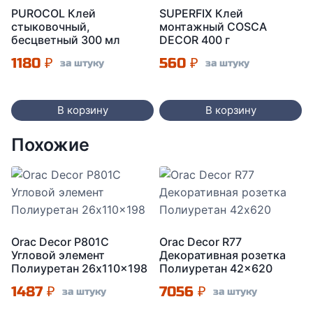
PUROCOL Клей
SUPERFIX Клей
стыковочный,
монтажный COSCA
бесцветный 300 мл
DECOR 400 г
1180
₽
560
₽
за штуку
за штуку
В корзину
В корзину
Похожие
Orac Decor P801C
Orac Decor R77
Угловой элемент
Декоративная розетка
Полиуретан 26x110x198
Полиуретан 42×620
1487
₽
7056
₽
за штуку
за штуку