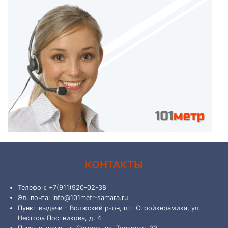
КОНТАКТЫ
Телефон: +7(911)920-02-38
Эл. почта: info@101metr-samara.ru
Пункт выдачи - Волжский р-он, пгт Стройкерамика, ул.
Нестора Постникова, д. 4