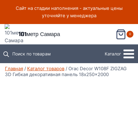
Перейти
Сайт на стадии наполнения - актуальные цены
к
уточняйте у менеджера
содержимому
101метр Самара
0
Поиск по товарам
Каталог
Главная
/
Каталог товаров
/
Orac Decor W108F ZIGZAG
3D Гибкая декоративная панель 18x250x2000