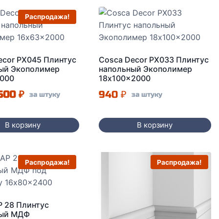
Распродажа!
ecor PX045 Плинтус
Cosca Decor PX033 Плинтус
ый Экополимер
напольный Экополимер
000
18x100x2000
Первоначальная
Текущая
500
₽
940
₽
за штуку
за штуку
цена
цена:
составляла
500 ₽.
В корзину
В корзину
690 ₽.
Распродажа!
Распродажа!
P 28 Плинтус
ный МДФ