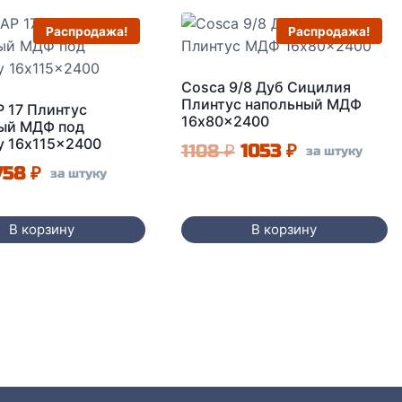
Распродажа!
Распродажа!
Cosca 9/8 Дуб Сицилия
Плинтус напольный МДФ
P 17 Плинтус
16x80x2400
ый МДФ под
у 16x115x2400
Первоначальная
Текущая
1108
₽
1053
₽
за штуку
Первоначальная
Текущая
758
₽
за штуку
цена
цена:
цена
цена:
составляла
1053 ₽.
составляла
758 ₽.
В корзину
В корзину
1108 ₽.
798 ₽.