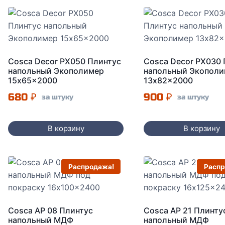
Cosca Decor PX050 Плинтус
Cosca Decor PX030
напольный Экополимер
напольный Экопол
15x65x2000
13x82x2000
680
₽
900
₽
за штуку
за штуку
В корзину
В корзину
Распродажа!
Распр
Cosca AP 08 Плинтус
Cosca AP 21 Плинту
напольный МДФ
напольный МДФ