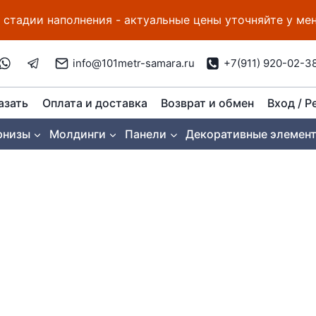
 стадии наполнения - актуальные цены уточняйте у м
info@101metr-samara.ru
+7(911) 920-02-3
азать
Оплата и доставка
Возврат и обмен
Вход / Р
рнизы
Молдинги
Панели
Декоративные элемен