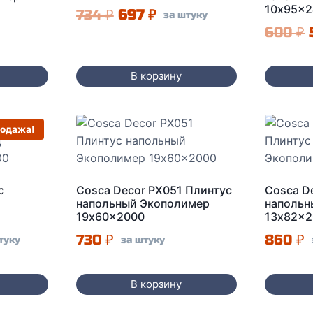
10x95x2
Первоначальная
Текущая
734
₽
697
₽
за штуку
600
₽
цена
цена:
составляла
697 ₽.
В корзину
734 ₽.
одажа!
с
Cosca Decor PX051 Плинтус
Cosca D
напольный Экополимер
напольн
19x60x2000
13x82x2
альная
ущая
730
₽
860
₽
туку
за штуку
а:
ла
₽.
В корзину