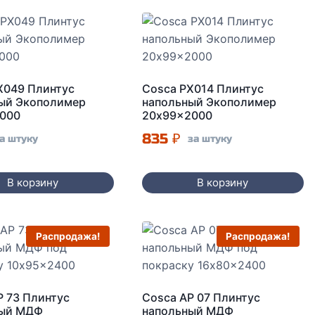
X049 Плинтус
Cosca PX014 Плинтус
ый Экополимер
напольный Экополимер
000
20x99x2000
835
₽
а штуку
за штуку
В корзину
В корзину
Распродажа!
Распродажа!
P 73 Плинтус
Cosca AP 07 Плинтус
ный МДФ
напольный МДФ