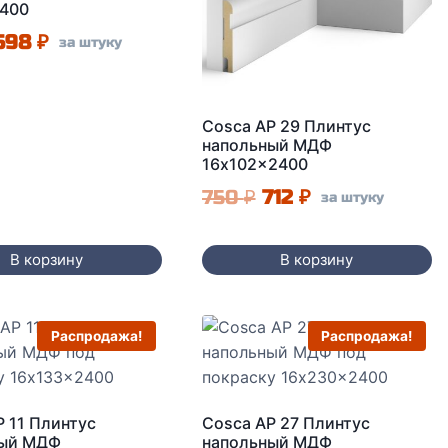
400
Первоначальная
Текущая
598
₽
за штуку
цена
цена:
составляла
598 ₽.
Cosca AP 29 Плинтус
630 ₽.
напольный МДФ
16x102x2400
Первоначальная
Текущая
750
₽
712
₽
за штуку
цена
цена:
составляла
712 ₽.
В корзину
В корзину
750 ₽.
Распродажа!
Распродажа!
P 11 Плинтус
Cosca AP 27 Плинтус
ный МДФ
напольный МДФ