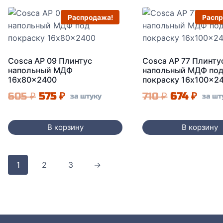
Распродажа!
Распр
Cosca AP 09 Плинтус
Cosca AP 77 Плинту
напольный МДФ
напольный МДФ по
16x80x2400
покраску 16x100x2
Первоначальная
Текущая
Первонач
Теку
605
₽
575
₽
710
₽
674
₽
за штуку
за шт
цена
цена:
цена
цена
составляла
575 ₽.
составля
674 ₽
В корзину
В корзину
605 ₽.
710 ₽.
1
2
3
→