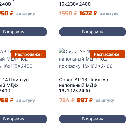
2400
16x230x2400
Первоначальная
Текущая
Первоначальная
Текущая
750
₽
1550
₽
1472
₽
за штуку
за штуку
цена
цена:
цена
цена:
составляла
750 ₽.
составляла
1472 ₽.
В корзину
В корзину
790 ₽.
1550 ₽.
Распродажа!
Распродажа!
P 14 Плинтус
Cosca AP 18 Плинтус
ный МДФ
напольный МДФ
2400
16x102x2400
Первоначальная
Текущая
Первоначальная
Текущая
758
₽
734
₽
697
₽
за штуку
за штуку
цена
цена:
цена
цена:
составляла
758 ₽.
составляла
697 ₽.
В корзину
В корзину
798 ₽.
734 ₽.