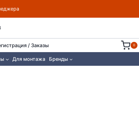
енеджера
8
егистрация / Заказы
0
ты
Для монтажа
Бренды