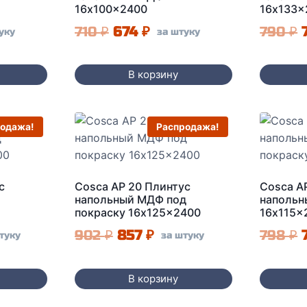
16x100x2400
16x133x
альная
щая
Первоначальная
Текущая
710
₽
674
₽
790
₽
уку
за штуку
:
цена
цена:
ла
.
составляла
674 ₽.
В корзину
710 ₽.
одажа!
Распродажа!
с
Cosca AP 20 Плинтус
Cosca A
напольный МДФ под
наполь
покраску 16x125x2400
16x115x
чальная
ущая
Первоначальная
Текущая
902
₽
857
₽
798
₽
туку
за штуку
а:
цена
цена:
ла
₽.
составляла
857 ₽.
В корзину
902 ₽.