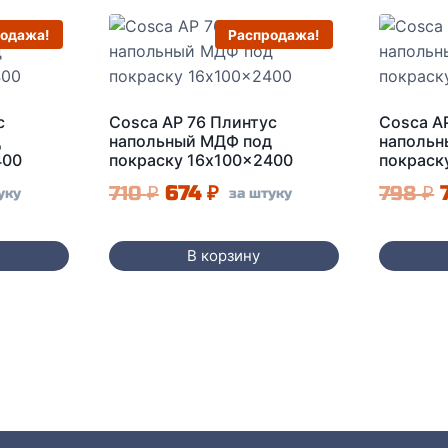
одажа!
Распродажа!
с
Cosca AP 76 Плинтус
Cosca A
д
напольный МДФ под
напольн
400
покраску 16x100x2400
покраск
альная
щая
Первоначальная
Текущая
710
₽
674
₽
798
₽
уку
за штуку
:
цена
цена:
ла
.
составляла
674 ₽.
В корзину
710 ₽.