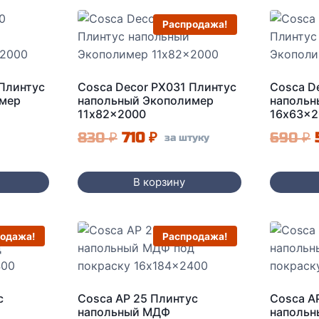
Распродажа!
 Плинтус
Cosca Decor PX031 Плинтус
Cosca D
имер
напольный Экополимер
напольн
11x82x2000
16x63x2
Первоначальная
Текущая
830
₽
710
₽
690
₽
за штуку
цена
цена:
составляла
710 ₽.
В корзину
830 ₽.
одажа!
Распродажа!
с
Cosca AP 25 Плинтус
Cosca A
напольный МДФ
наполь