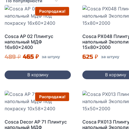
по
популярности
Распродажа!
Cosca AP 02 Плинтус
Cosca PX048 Плинт
напольный МДФ
напольный Экопол
16x60x2400
15x80x2000
Первоначальная
Текущая
489
₽
465
₽
625
₽
за штуку
за штуку
цена
цена:
составляла
465 ₽.
В корзину
В корзину
489 ₽.
Распродажа!
Cosca Decor AP 71 Плинтус
Cosca PX013 Плинт
напольный МДФ
напольный Экопол