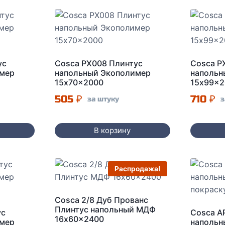
ус
Cosca PX008 Плинтус
Cosca P
имер
напольный Экополимер
напольн
15x70x2000
15x99x2
505
₽
710
₽
за штуку
з
В корзину
Распродажа!
Cosca 2/8 Дуб Прованс
Плинтус напольный МДФ
ус
Cosca A
16x60x2400
имер
наполь