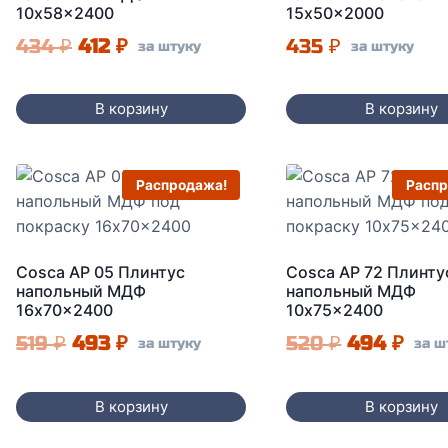
10x58x2400
15x50x2000
Первоначальная
Текущая
434
₽
412
₽
435
₽
за штуку
за штуку
цена
цена:
составляла
412 ₽.
В корзину
В корзину
434 ₽.
Распродажа!
Распр
Cosca AP 05 Плинтус
Cosca AP 72 Плинту
напольный МДФ
напольный МДФ
16x70x2400
10x75x2400
Первоначальная
Текущая
Первонач
Тек
519
₽
493
₽
520
₽
494
₽
за штуку
за ш
цена
цена:
цена
цен
составляла
493 ₽.
составля
494 
В корзину
В корзину
519 ₽.
520 ₽.