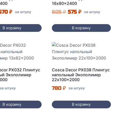
400
16x80x2400
Первоначальная
Текущая
Первоначальная
Текущая
570
₽
605
₽
575
₽
за штуку
за штуку
цена
цена:
цена
цена:
составляла
570 ₽.
составляла
575 ₽.
В корзину
В корзину
600 ₽.
605 ₽.
ecor PX032 Плинтус
Cosca Decor PX038 Плинтус
ый Экополимер
напольный Экополимер
000
22x100x2000
780
₽
за штуку
за штуку
В корзину
В корзину