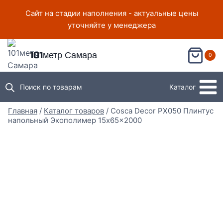
Перейти
Сайт на стадии наполнения - актуальные цены
к
уточняйте у менеджера
содержимому
101метр Самара
0
Поиск по товарам
Каталог
Главная
/
Каталог товаров
/
Cosca Decor PX050 Плинтус
напольный Экополимер 15x65x2000