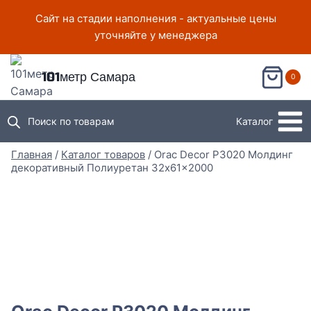
Перейти
Сайт на стадии наполнения - актуальные цены
к
уточняйте у менеджера
содержимому
101метр Самара
0
Поиск по товарам
Каталог
Главная
/
Каталог товаров
/
Orac Decor P3020 Молдинг
декоративный Полиуретан 32x61x2000