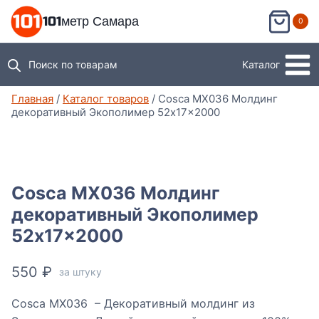
Перейти
101метр Самара
0
к
содержимому
Поиск по товарам
Каталог
Главная
/
Каталог товаров
/
Cosca МX036 Молдинг
декоративный Экополимер 52x17x2000
Cosca МX036 Молдинг
декоративный Экополимер
52x17x2000
550
₽
за штуку
Cosca MX036 – Декоративный молдинг из