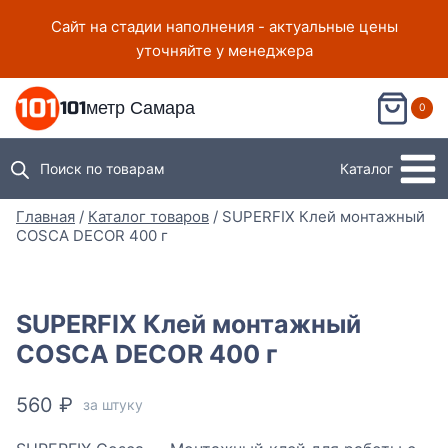
Перейти
Сайт на стадии наполнения - актуальные цены
к
уточняйте у менеджера
содержимому
101метр Самара
0
Поиск по товарам
Каталог
Главная
/
Каталог товаров
/
SUPERFIX Клей монтажный
COSCA DECOR 400 г
SUPERFIX Клей монтажный
COSCA DECOR 400 г
560
₽
за штуку