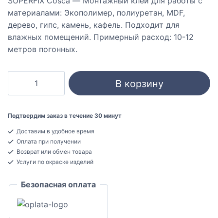
SUPERFIX Cosca — Монтажный клей для работы с
материалами: Экополимер, полиуретан, MDF,
дерево, гипс, камень, кафель. Подходит для
влажных помещений. Примерный расход: 10-12
метров погонных.
Количество
В корзину
товара
SUPERFIX
Клей
Подтвердим заказ в течение 30 минут
монтажный
Доставим в удобное время
COSCA
Оплата при получении
DECOR
Возврат или обмен товара
400
Услуги по окраске изделий
г
Безопасная оплата