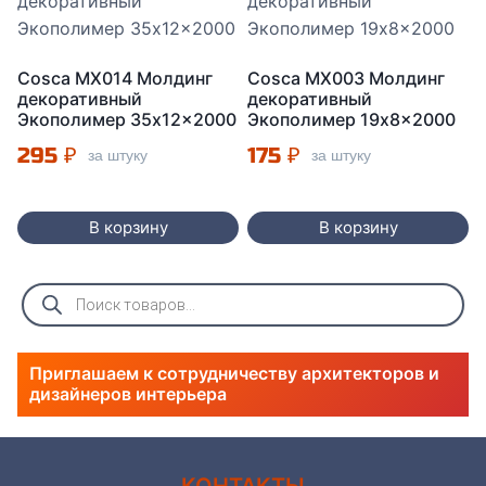
Cosca MX014 Молдинг
Cosca MX003 Молдинг
декоративный
декоративный
Экополимер 35x12x2000
Экополимер 19x8x2000
295
₽
175
₽
за штуку
за штуку
В корзину
В корзину
Поиск
товаров
Приглашаем к сотрудничеству архитекторов и
дизайнеров интерьера