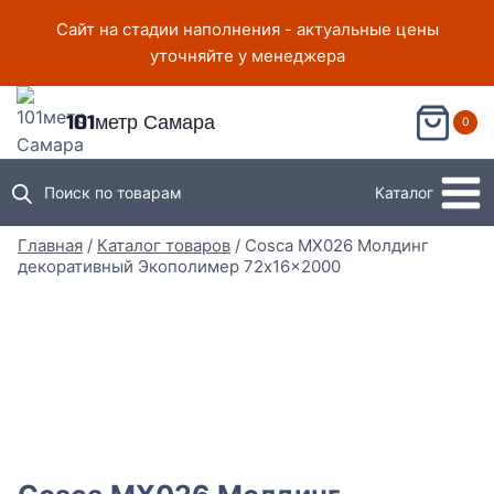
Перейти
Сайт на стадии наполнения - актуальные цены
к
уточняйте у менеджера
содержимому
101метр Самара
0
Поиск по товарам
Каталог
Главная
/
Каталог товаров
/
Cosca MX026 Молдинг
декоративный Экополимер 72x16x2000