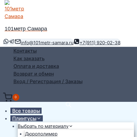
Перейти
к
содержимому
101метр Самара
info@101metr-samara.ru
+7(911) 920-02-38
Контакты
Как заказать
Оплата и доставка
Возврат и обмен
Вход / Регистрация / Заказы
0
Все товары
Плинтусы
Выбрать по материалу
Дюрополимер