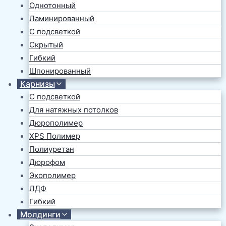
Однотонный
Ламинированный
С подсветкой
Скрытый
Гибкий
Шпонированный
Карнизы
С подсветкой
Для натяжных потолков
Дюрополимер
XPS Полимер
Полиуретан
Дюрофом
Экополимер
ЛДФ
Гибкий
Молдинги