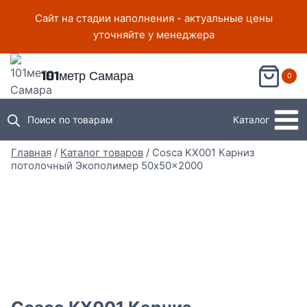
Перейти
Сайт на стадии наполнения - актуальные цены
к
уточняйте у менеджера
содержимому
101метр Самара
0
Поиск по товарам
Каталог
Главная
/
Каталог товаров
/
Cosca KX001 Карниз
потолочный Экополимер 50x50x2000