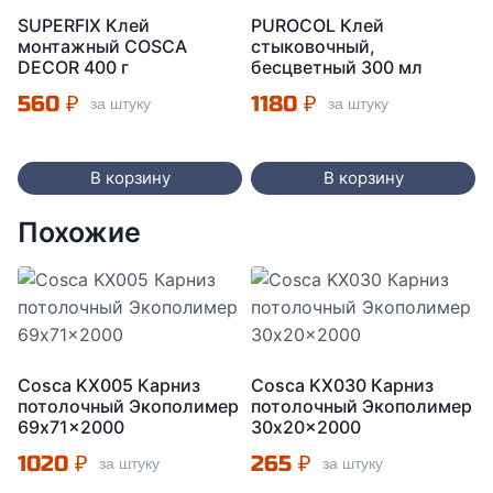
SUPERFIX Клей
PUROCOL Клей
монтажный COSCA
стыковочный,
DECOR 400 г
бесцветный 300 мл
560
₽
1180
₽
за штуку
за штуку
В корзину
В корзину
Похожие
Cosca KX005 Карниз
Cosca KX030 Карниз
потолочный Экополимер
потолочный Экополимер
69x71x2000
30x20x2000
1020
₽
265
₽
за штуку
за штуку