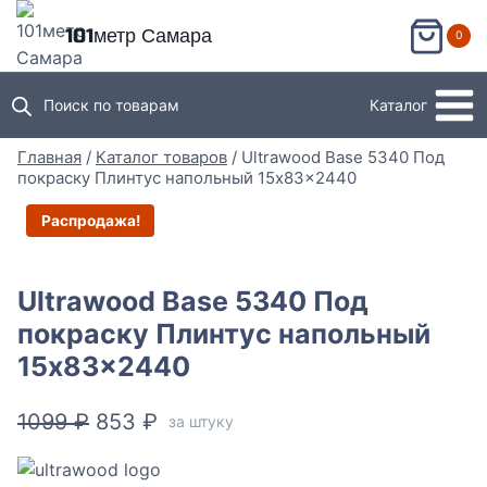
Перейти
101метр Самара
0
к
содержимому
Поиск по товарам
Каталог
Главная
/
Каталог товаров
/
Ultrawood Base 5340 Под
покраску Плинтус напольный 15x83x2440
Распродажа!
Ultrawood Base 5340 Под
покраску Плинтус напольный
15x83x2440
Первоначальная
Текущая
1099
₽
853
₽
за штуку
цена
цена: