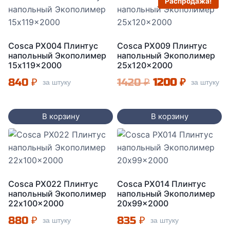
Распродажа!
Cosca PX004 Плинтус
Cosca PX009 Плинтус
напольный Экополимер
напольный Экополимер
15x119x2000
25x120x2000
Первоначальна
Текущая
840
₽
1420
₽
1200
₽
за штуку
за штуку
цена
цена:
составляла
1200 ₽.
В корзину
В корзину
1420 ₽.
Cosca PX022 Плинтус
Cosca PX014 Плинтус
напольный Экополимер
напольный Экополимер
22x100x2000
20x99x2000
880
₽
835
₽
за штуку
за штуку