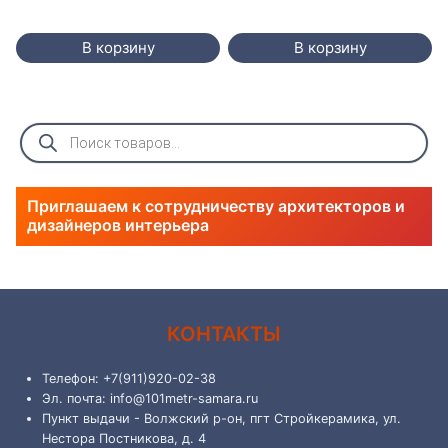
В корзину
В корзину
Поиск
товаров
Приглашаем к сотрудничеству архитекторов и
дизайнеров интерьера
КОНТАКТЫ
Телефон: +7(911)920-02-38
Эл. почта: info@101metr-samara.ru
Пункт выдачи - Волжский р-он, пгт Стройкерамика, ул.
Нестора Постникова, д. 4