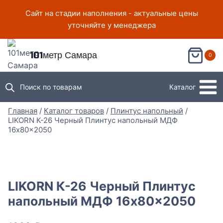
Перейти
Сайт на стадии наполнения - актуальные цены
к
уточняйте у менеджера
содержимому
101метр Самара
0
Поиск по товарам
Каталог
Главная
/
Каталог товаров
/
Плинтус напольный
/
LIKORN К-26 Черный Плинтус напольный МДФ
16x80x2050
LIKORN К-26 Черный Плинтус
напольный МДФ 16x80x2050