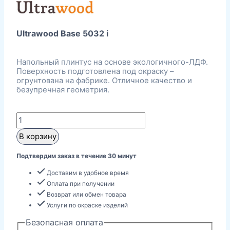
цена
цена:
составляла
999 ₽.
1699 ₽.
Ultrawood Base 5032 i
Напольный плинтус на основе экологичного-ЛДФ.
Поверхность подготовлена под окраску –
огрунтована на фабрике. Отличное качество и
безупречная геометрия.
Количество
товара
В корзину
Ultrawood
Base
Подтвердим заказ в течение 30 минут
5032
Доставим в удобное время
i
Оплата при получении
Под
Возврат или обмен товара
Услуги по окраске изделий
покраску
Плинтус
Безопасная оплата