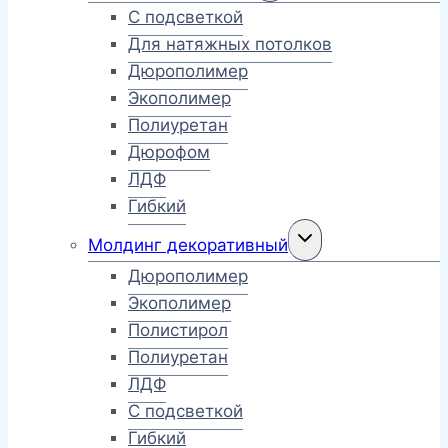
меню
С подсветкой
Для натяжных потолков
Дюрополимер
Экополимер
Полиуретан
Дюрофом
ЛДФ
Гибкий
Переключить
Молдинг декоративный
дочернее
меню
Дюрополимер
Экополимер
Полистирол
Полиуретан
ЛДФ
С подсветкой
Гибкий