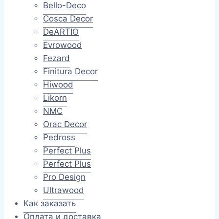
меню
Bello-Deco
Cosca Decor
DeARTIO
Evrowood
Fezard
Finitura Decor
Hiwood
Likorn
NMC
Orac Decor
Pedross
Perfect Plus
Perfect Plus
Pro Design
Ultrawood
Как заказать
Оплата и доставка