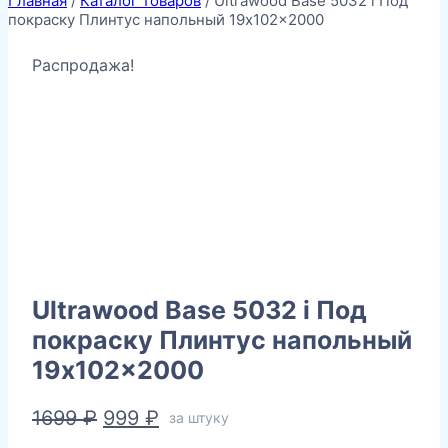
Главная
/
Каталог товаров
/
Ultrawood Base 5032 i Под
покраску Плинтус напольный 19x102x2000
Распродажа!
Ultrawood Base 5032 i Под
покраску Плинтус напольный
19x102x2000
Первоначальная
Текущая
1699
₽
999
₽
за штуку