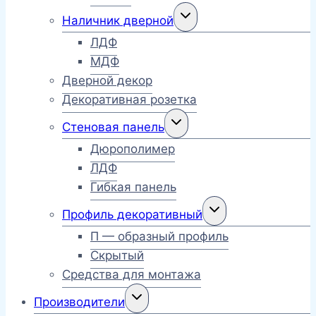
Переключить
Наличник дверной
дочернее
меню
ЛДФ
МДФ
Дверной декор
Декоративная розетка
Переключить
Стеновая панель
дочернее
меню
Дюрополимер
ЛДФ
Гибкая панель
Переключить
Профиль декоративный
дочернее
меню
П — образный профиль
Скрытый
Средства для монтажа
Переключить
Производители
дочернее