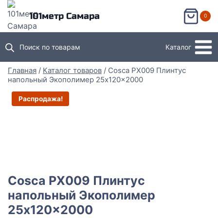
Перейти
101метр Самара
0
к
содержимому
Поиск по товарам
Каталог
Главная
/
Каталог товаров
/
Cosca PX009 Плинтус
напольный Экополимер 25x120x2000
Распродажа!
Cosca PX009 Плинтус
напольный Экополимер
25x120x2000