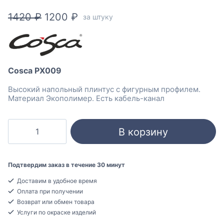
Первоначальная
Текущая
1420
₽
1200
₽
за штуку
цена
цена:
составляла
1200 ₽.
1420 ₽.
Cosca PX009
Высокий напольный плинтус с фигурным профилем.
Материал Экополимер. Есть кабель-канал
Количество
В корзину
товара
Cosca
PX009
Подтвердим заказ в течение 30 минут
Плинтус
Доставим в удобное время
напольный
Оплата при получении
Экополимер
Возврат или обмен товара
25x120x2000
Услуги по окраске изделий