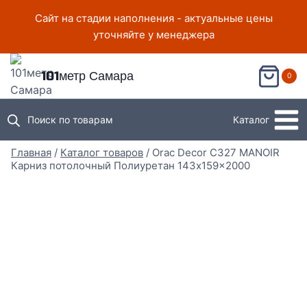
Перейти
Сайт на стадии наполнения - актуальные цены
к
уточняйте у менеджера
содержимому
101метр Самара
0
Поиск по товарам
Каталог
Главная
/
Каталог товаров
/
Orac Decor C327 MANOIR
Карниз потолочный Полиуретан 143x159x2000