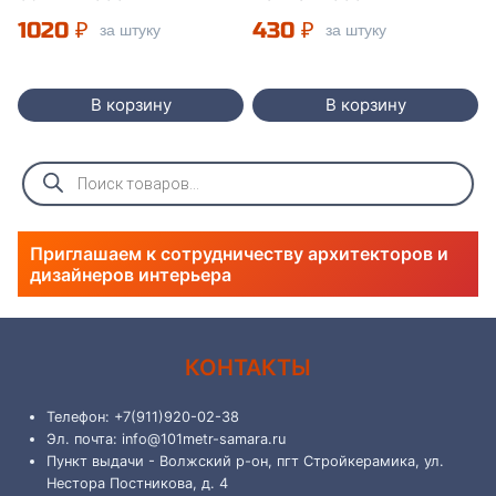
1020
₽
430
₽
за штуку
за штуку
В корзину
В корзину
Поиск
товаров
Приглашаем к сотрудничеству архитекторов и
дизайнеров интерьера
КОНТАКТЫ
Телефон: +7(911)920-02-38
Эл. почта: info@101metr-samara.ru
Пункт выдачи - Волжский р-он, пгт Стройкерамика, ул.
Нестора Постникова, д. 4