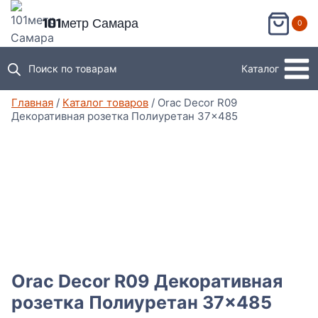
Перейти
101метр Самара
0
к
содержимому
Поиск по товарам
Каталог
Главная
/
Каталог товаров
/
Orac Decor R09
Декоративная розетка Полиуретан 37×485
Orac Decor R09 Декоративная
розетка Полиуретан 37×485