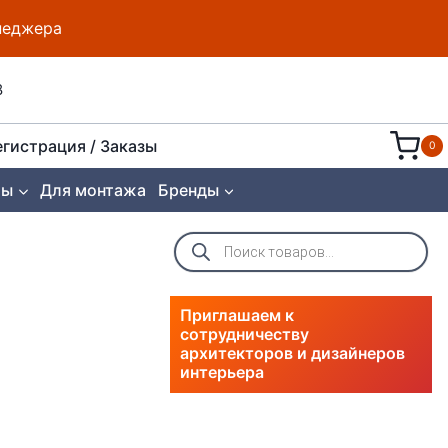
енеджера
8
егистрация / Заказы
0
ты
Для монтажа
Бренды
Поиск
товаров
Приглашаем к
сотрудничеству
архитекторов и дизайнеров
интерьера