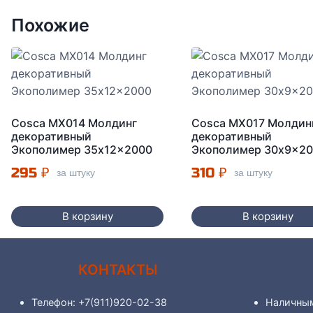
Похожие
Cosca MX014 Молдинг
Cosca MX017 Молдин
декоративный
декоративный
Экополимер 35x12x2000
Экополимер 30x9x2
295
₽
310
₽
за штуку
за штуку
В корзину
В корзину
КОНТАКТЫ
Телефон: +7(911)920-02-38
Наличны