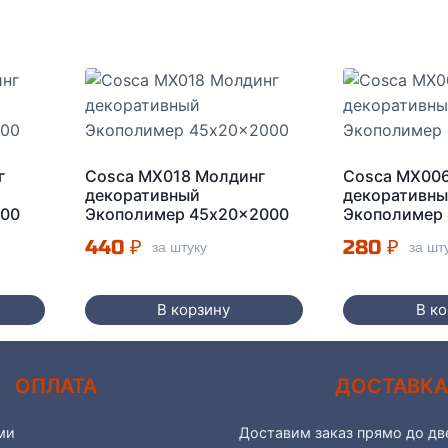
г
Cosca MX018 Молдинг
Cosca MX00
декоративный
декоративн
000
Экополимер 45x20x2000
Экополимер
440
₽
280
₽
за штуку
за шт
В корзину
В к
ОПЛАТА
ДОСТАВК
ми
Доставим заказ прямо до две