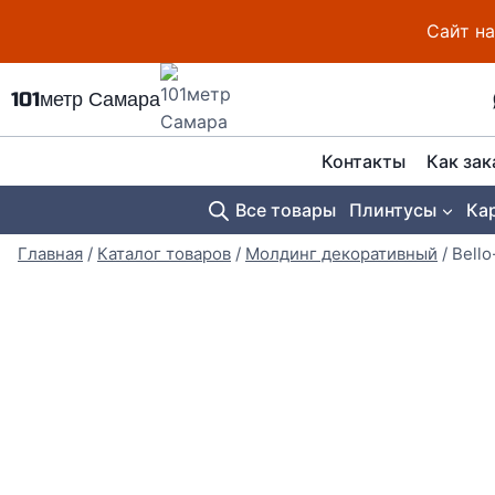
Перейти
Сайт на
к
содержимому
101метр Самара
Контакты
Как зак
Все товары
Плинтусы
Ка
Главная
/
Каталог товаров
/
Молдинг декоративный
/
Bell