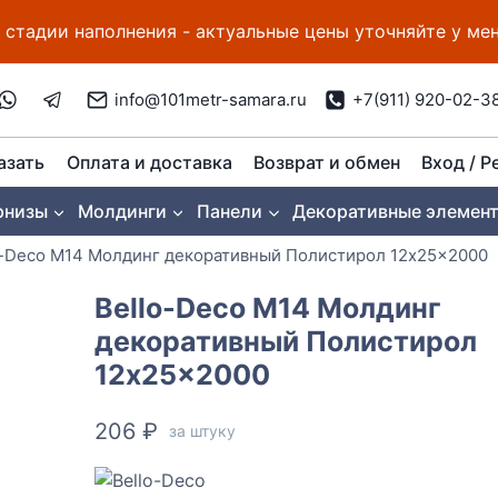
 стадии наполнения - актуальные цены уточняйте у м
info@101metr-samara.ru
+7(911) 920-02-3
азать
Оплата и доставка
Возврат и обмен
Вход / Р
рнизы
Молдинги
Панели
Декоративные элемен
o-Deco M14 Молдинг декоративный Полистирол 12x25x2000
Bello-Deco M14 Молдинг
декоративный Полистирол
12x25x2000
206
₽
за штуку