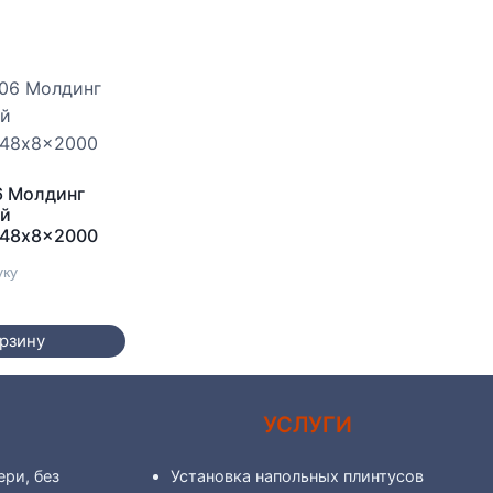
6 Молдинг
ый
 48x8x2000
уку
орзину
А
УСЛУГИ
ри, без
Установка напольных плинтусов