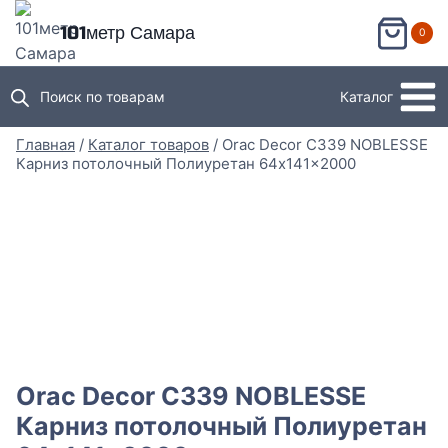
Перейти
101метр Самара
0
к
содержимому
Поиск по товарам
Каталог
Главная
/
Каталог товаров
/
Orac Decor C339 NOBLESSE
Карниз потолочный Полиуретан 64x141x2000
Orac Decor C339 NOBLESSE
Карниз потолочный Полиуретан