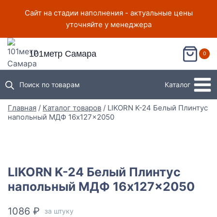
Перейти
Сайт на стадии наполнения - актуальные цены
к
уточняйте у менеджера
содержимому
101метр Самара
0
Поиск по товарам
Каталог
Главная
/
Каталог товаров
/
LIKORN K-24 Белый Плинтус
напольный МДФ 16x127x2050
LIKORN K-24 Белый Плинтус
напольный МДФ 16x127x2050
1086
₽
за штуку