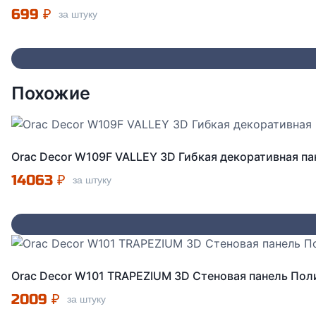
699
₽
за штуку
Похожие
Orac Decor W109F VALLEY 3D Гибкая декоративная п
14063
₽
за штуку
Orac Decor W101 TRAPEZIUM 3D Стеновая панель По
2009
₽
за штуку