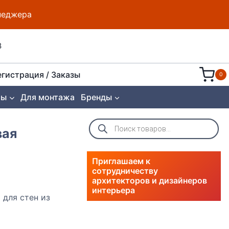
енеджера
8
егистрация / Заказы
0
ты
Для монтажа
Бренды
Поиск
товаров
вая
Приглашаем к
сотрудничеству
архитекторов и дизайнеров
интерьера
 для стен из