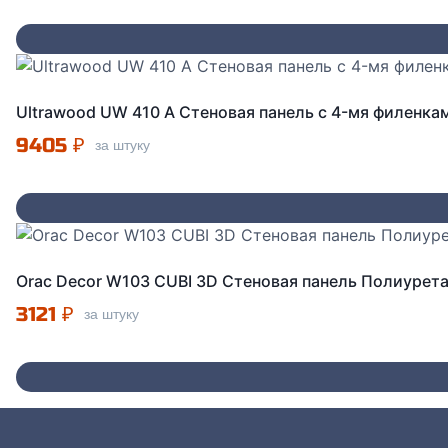
Ultrawood UW 410 А Стеновая панель c 4-мя филенк
9405
₽
за штуку
Orac Decor W103 CUBI 3D Стеновая панель Полиурет
3121
₽
за штуку