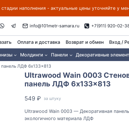
 стадии наполнения - актуальные цены уточняйте у м
info@101metr-samara.ru
+7(911) 920-02-3
азать
Оплата и доставка
Возврат и обмен
Вход / Р
рнизы
Молдинги
Панели
Декоративные элемен
я панель ЛДФ 6x133x813
Ultrawood Wain 0003 Стено
панель ЛДФ 6x133x813
549
₽
за штуку
Ultrawood Wain 0003 — Декоративная панель
экологичного материала ЛДФ