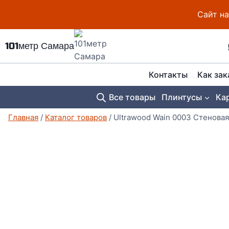
Перейти
Сайт на
к
содержимому
101метр Самара
Контакты
Как зак
Все товары
Плинтусы
Ка
Главная
/
Каталог товаров
/
Ultrawood Wain 0003 Стенова