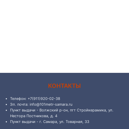
КОНТАКТЫ
Телефон: +7(911)920-02-38
Эл. почта: info@101metr-samara.ru
Пункт выдачи - Волжский р-он, пгт Стройкерамика, ул.
Нестора Постникова, д. 4
Пункт выдачи - г. Самара, ул. Товарная, 33