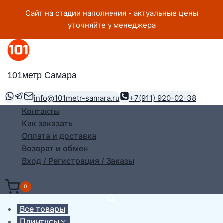
Перейти
Сайт на стадии наполнения - актуальные цены
к
уточняйте у менеджера
содержимому
101метр Самара
info@101metr-samara.ru
+7(911) 920-02-38
Контакты
Как заказать
Оплата и доставка
Возврат и обмен
Вход / Регистрация / Заказы
0
Все товары
Плинтусы