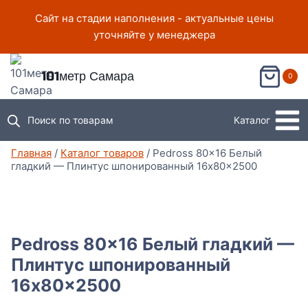
Перейти
Сайт на стадии наполнения - актуальные цены
к
уточняйте у менеджера
содержимому
101метр Самара
0
Поиск по товарам
Каталог
Главная
/
Каталог товаров
/
Pedross 80×16 Белый
гладкий — Плинтус шпонированный 16x80x2500
Pedross 80×16 Белый гладкий —
Плинтус шпонированный
16x80x2500